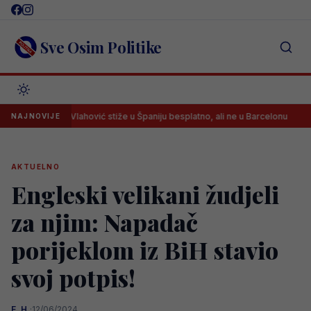
Skip
to
content
Sve Osim Politike
Vlahović stiže u Španiju besplatno, ali ne u Barcelonu
Arsen
NAJNOVIJE
AKTUELNO
Engleski velikani žudjeli
za njim: Napadač
porijeklom iz BiH stavio
svoj potpis!
E. H.
·
12/06/2024