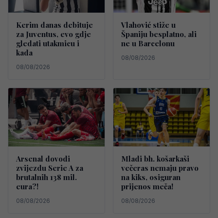
Kerim danas debituje
Vlahović stiže u
za Juventus, evo gdje
Španiju besplatno, ali
gledati utakmicu i
ne u Barcelonu
kada
08/08/2026
08/08/2026
Arsenal dovodi
Mladi bh. košarkaši
zvijezdu Serie A za
večeras nemaju pravo
brutalnih 138 mil.
na kiks, osiguran
eura?!
prijenos meča!
08/08/2026
08/08/2026