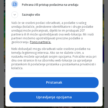
Pohrana i/ili pristup podacima na uređaju
Saznajte više
Vaši će se osobni podaci obrađivati, a podatke s vašeg
uređaja (kolačiće, jedinstvene identifikatore i druge podatke
uređaja) može pohranjivati, dijeliti te im pristupati 207
partnera ili ih može upotrebljavati ova web-lokacija. Mi i naši
partneri možemo upotrebljavati precizne podatke o
geolociranju.
Popis partnera.
Neki dobavljači mogu obrađivati vaše osobne podatke na
temelju legitimnog interesa. Ako se ne slažete s tim, u
nastavku možete upravljati svojim opcijama. Potražite vezu pri
dnu ove stranice ili na izborniku web-lokacije za upravljanje
pristankom ili povlačenje pristanka u postavkama privatnosti i
kolačića.
Pristanak
Upravljanje opcijama