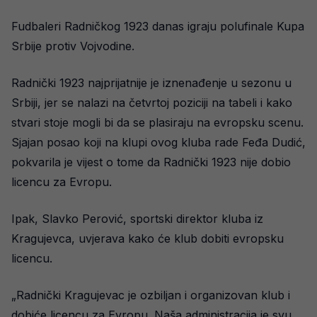
Fudbaleri Radničkog 1923 danas igraju polufinale Kupa
Srbije protiv Vojvodine.
Radnički 1923 najprijatnije je iznenađenje u sezonu u
Srbiji, jer se nalazi na četvrtoj poziciji na tabeli i kako
stvari stoje mogli bi da se plasiraju na evropsku scenu.
Sjajan posao koji na klupi ovog kluba rade Feđa Dudić,
pokvarila je vijest o tome da Radnički 1923 nije dobio
licencu za Evropu.
Ipak, Slavko Perović, sportski direktor kluba iz
Kragujevca, uvjerava kako će klub dobiti evropsku
licencu.
„Radnički Kragujevac je ozbiljan i organizovan klub i
dobiće licencu za Evropu. Naša administracija je svu