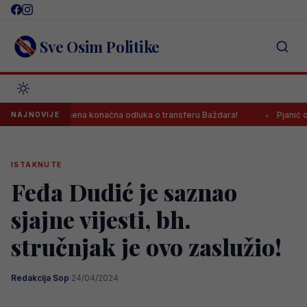
Skip
to
content
Sve Osim Politike
Donesena konačna odluka o transferu Baždara!
Pjanić otkrio: 
NAJNOVIJE
ISTAKNUTE
Feđa Dudić je saznao
sjajne vijesti, bh.
stručnjak je ovo zaslužio!
Redakcija Sop
·
24/04/2024