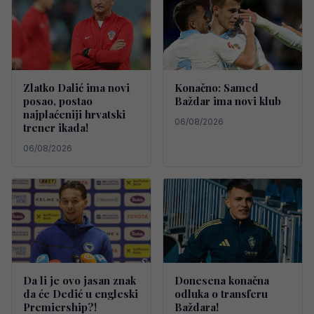
Zlatko Dalić ima novi
Konačno: Samed
posao, postao
Baždar ima novi klub
najplaćeniji hrvatski
06/08/2026
trener ikada!
06/08/2026
Da li je ovo jasan znak
Donesena konačna
da će Dedić u engleski
odluka o transferu
Premiership?!
Baždara!