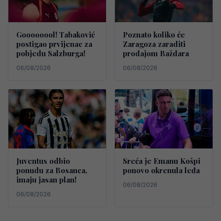
Goooooool! Tabaković
Poznato koliko će
postigao prvijenac za
Zaragoza zaraditi
pobjedu Salzburga!
prodajom Baždara
06/08/2026
06/08/2026
Juventus odbio
Sreća je Emanu Košpi
ponudu za Bosanca,
ponovo okrenula leđa
imaju jasan plan!
06/08/2026
06/08/2026