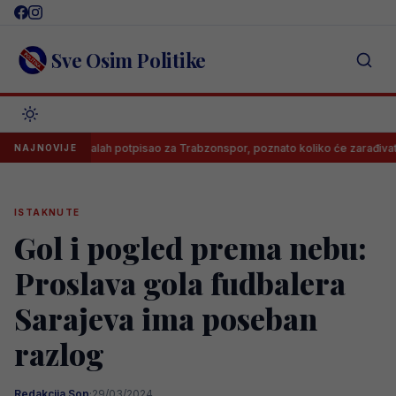
Skip
to
content
Sve Osim Politike
Salah potpisao za Trabzonspor, poznato koliko će zarađivati
NAJNOVIJE
ISTAKNUTE
Gol i pogled prema nebu:
Proslava gola fudbalera
Sarajeva ima poseban
razlog
Redakcija Sop
·
29/03/2024