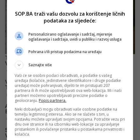
SOP.BA traži vašu dozvolu za korištenje ličnih
podataka za sljedeće:
Personalizirano oglašavanje i sadržaj, mjerenje
oglašavanja i sadržaja, uvidi u publiku i razvoj usluga
Pohrana i/ili pristup podacima na uređaju
Saznajte više
Vaši će se osobni podaci obrađivati, a podatke s vašeg
uređaja (kolačiće, jedinstvene identifikatore i druge podatke
uređaja) može pohranjivati, dijeliti te im pristupati 207
partnera ili ih može upotrebljavati ova web-lokacija. Mi i naši
partneri možemo upotrebljavati precizne podatke o
geolociranju.
Popis partnera.
Neki dobavljači mogu obrađivati vaše osobne podatke na
temelju legitimnog interesa. Ako se ne slažete s tim, u
nastavku možete upravljati svojim opcijama. Potražite vezu pri
dnu ove stranice ili na izborniku web-lokacije za upravljanje
pristankom ili povlačenje pristanka u postavkama privatnosti i
kolačića.