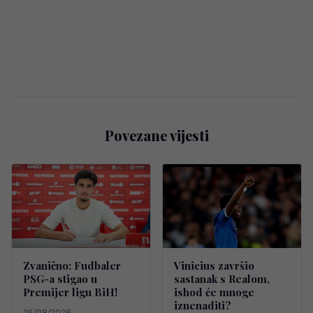
Povezane vijesti
Zvanično: Fudbaler
Vinicius završio
PSG-a stigao u
sastanak s Realom,
Premijer ligu BiH!
ishod će mnoge
iznenaditi?
05/08/2026