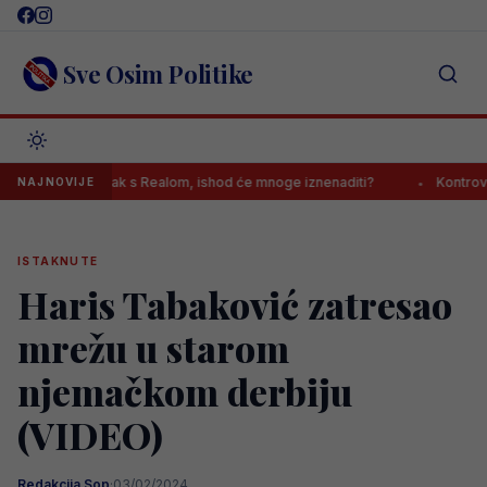
Skip
to
content
Sve Osim Politike
vršio sastanak s Realom, ishod će mnoge iznenaditi?
Kontroverzni 
NAJNOVIJE
ISTAKNUTE
Haris Tabaković zatresao
mrežu u starom
njemačkom derbiju
(VIDEO)
Redakcija Sop
·
03/02/2024