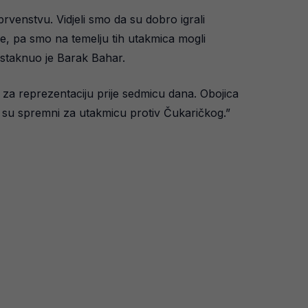
venstvu. Vidjeli smo da su dobro igrali
dbe, pa smo na temelju tih utakmica mogli
istaknuo je Barak Bahar.
za reprezentaciju prije sedmicu dana. Obojica
iko su spremni za utakmicu protiv Čukaričkog.”