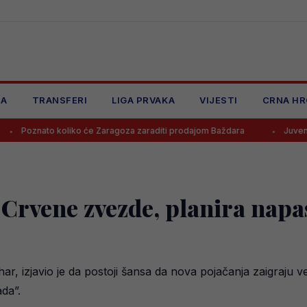
JA
TRANSFERI
LIGA PRVAKA
VIJESTI
CRNA HR
o koliko će Zaragoza zaraditi prodajom Baždara
Juventus odbio po
 Crvene zvezde, planira napa
 izjavio je da postoji šansa da nova pojačanja zaigraju v
da”.