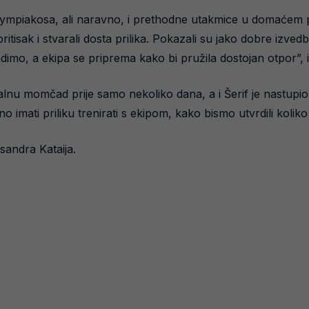
ympiakosa, ali naravno, i prethodne utakmice u domaćem pr
itisak i stvarali dosta prilika. Pokazali su jako dobre izve
dimo, a ekipa se priprema kako bi pružila dostojan otpor”, 
nu momčad prije samo nekoliko dana, a i Šerif je nastupio 
no imati priliku trenirati s ekipom, kako bismo utvrdili kol
sandra Kataija.