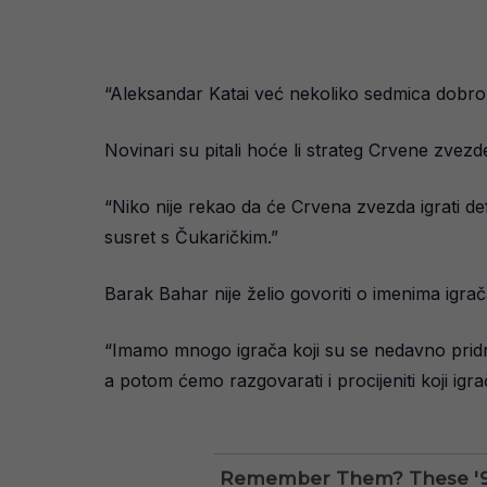
“Aleksandar Katai već nekoliko sedmica dobro 
Novinari su pitali hoće li strateg Crvene zvez
“Niko nije rekao da će Crvena zvezda igrati d
susret s Čukaričkim.”
Barak Bahar nije želio govoriti o imenima igrača
“Imamo mnogo igrača koji su se nedavno pridruži
a potom ćemo razgovarati i procijeniti koji igr