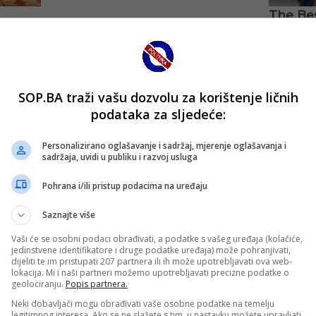
SOP.BA traži vašu dozvolu za korištenje ličnih
podataka za sljedeće:
Personalizirano oglašavanje i sadržaj, mjerenje oglašavanja i
sadržaja, uvidi u publiku i razvoj usluga
Pohrana i/ili pristup podacima na uređaju
Saznajte više
Vaši će se osobni podaci obrađivati, a podatke s vašeg uređaja (kolačiće,
jedinstvene identifikatore i druge podatke uređaja) može pohranjivati,
dijeliti te im pristupati 207 partnera ili ih može upotrebljavati ova web-
lokacija. Mi i naši partneri možemo upotrebljavati precizne podatke o
geolociranju.
Popis partnera.
Neki dobavljači mogu obrađivati vaše osobne podatke na temelju
legitimnog interesa. Ako se ne slažete s tim, u nastavku možete upravljati