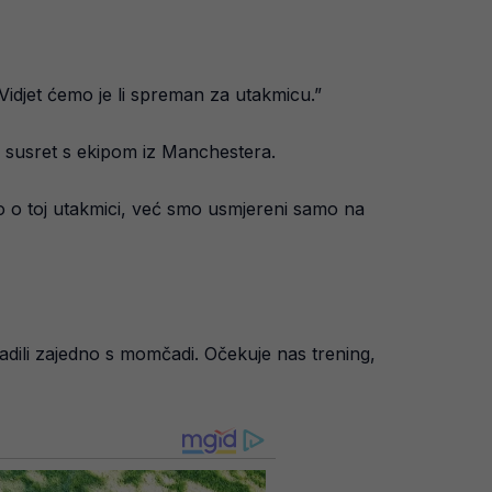
idjet ćemo je li spreman za utakmicu.”
a susret s ekipom iz Manchestera.
o o toj utakmici, već smo usmjereni samo na
radili zajedno s momčadi. Očekuje nas trening,