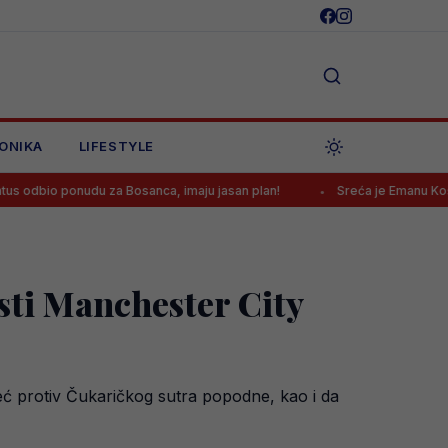
ONIKA
LIFESTYLE
nudu za Bosanca, imaju jasan plan!
Sreća je Emanu Košpi ponovo o
sti Manchester City
eć protiv Čukaričkog sutra popodne, kao i da