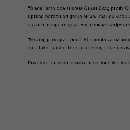
“Gledali smo oba susreta Čukaričkog protiv Ol
uprkos porazu od grčke ekipe. Imali su visok pr
doznati mnogo o njima. Već danima marljivo ra
“Hwang je odigrao punih 90 minuta za nacional
su u takmičarskoj formi i spremni, ali će narav
Povratak na teren uskoro će se dogoditi i Alek