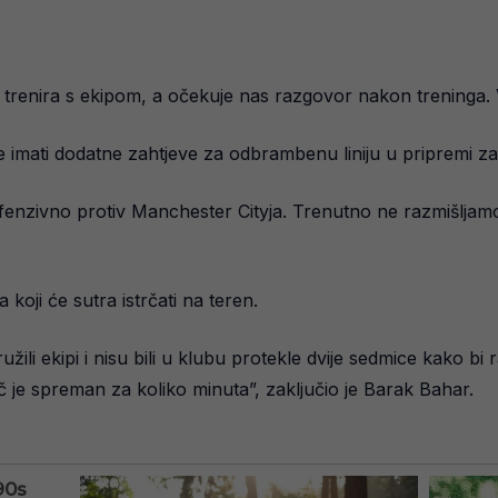
trenira s ekipom, a očekuje nas razgovor nakon treninga. V
de imati dodatne zahtjeve za odbrambenu liniju u pripremi z
efenzivno protiv Manchester Cityja. Trenutno ne razmišljam
 koji će sutra istrčati na teren.
li ekipi i nisu bili u klubu protekle dvije sedmice kako bi 
ač je spreman za koliko minuta”, zaključio je Barak Bahar.