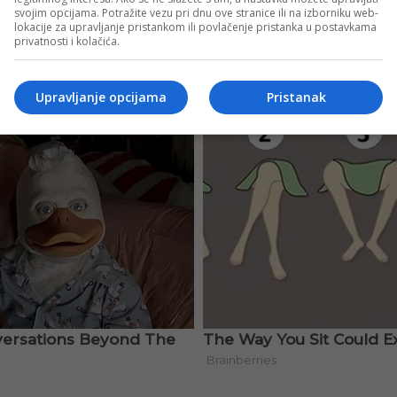
svojim opcijama. Potražite vezu pri dnu ove stranice ili na izborniku web-
lokacije za upravljanje pristankom ili povlačenje pristanka u postavkama
privatnosti i kolačića.
Upravljanje opcijama
Pristanak