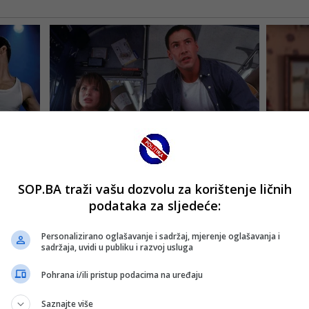
SOP.BA traži vašu dozvolu za korištenje ličnih
podataka za sljedeće:
Personalizirano oglašavanje i sadržaj, mjerenje oglašavanja i
sadržaja, uvidi u publiku i razvoj usluga
Pohrana i/ili pristup podacima na uređaju
Saznajte više