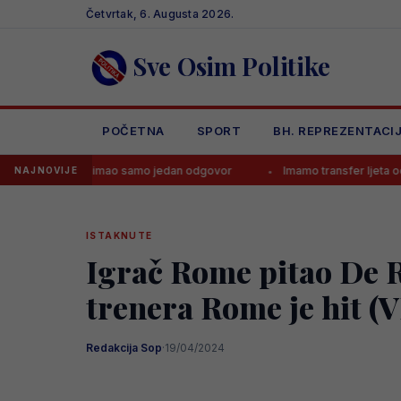
Skip
Četvrtak, 6. Augusta 2026.
to
content
Sve Osim Politike
POČETNA
SPORT
BH. REPREZENTACI
ći Zmaj imao samo jedan odgovor
Imamo transfer ljeta od 140.000.
NAJNOVIJE
ISTAKNUTE
Igrač Rome pitao De Ro
trenera Rome je hit (
Redakcija Sop
·
19/04/2024