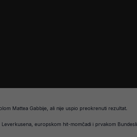
olom Mattea Gabbije, ali nije uspio preokrenuti rezultat.
iz Leverkusena, europskom hit-momčadi i prvakom Bundesli