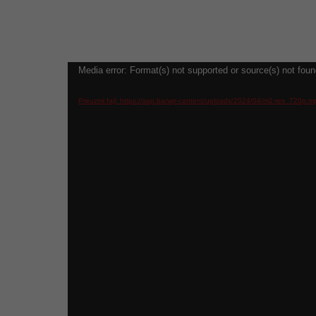
Video
Media error: Format(s) not supported or source(s) not fou
Player
Preuzmi fajl: https://sop.ba/wp-content/uploads/2024/04/m2-res_720p.