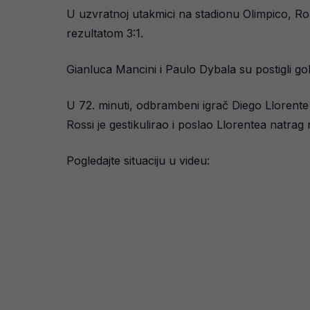
U uzvratnoj utakmici na stadionu Olimpico, Ro
rezultatom 3:1.
Gianluca Mancini i Paulo Dybala su postigli gol
U 72. minuti, odbrambeni igrač Diego Llorente 
Rossi je gestikulirao i poslao Llorentea natrag 
Pogledajte situaciju u videu: