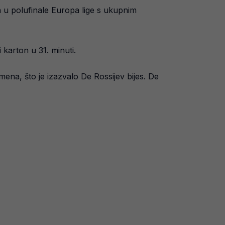
n u polufinale Europa lige s ukupnim
 karton u 31. minuti.
mena, što je izazvalo De Rossijev bijes. De