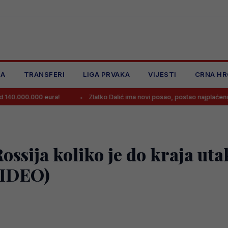
JA
TRANSFERI
LIGA PRVAKA
VIJESTI
CRNA HR
000 eura!
Zlatko Dalić ima novi posao, postao najplaćeniji hrvatski 
ssija koliko je do kraja uta
VIDEO)