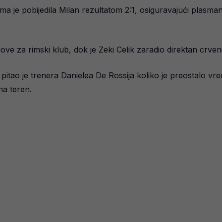
ma je pobijedila Milan rezultatom 2:1, osiguravajući plasma
ove za rimski klub, dok je Zeki Celik zaradio direktan crveni
pitao je trenera Danielea De Rossija koliko je preostalo vre
na teren.