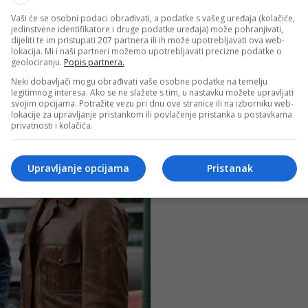
Vaši će se osobni podaci obrađivati, a podatke s vašeg uređaja (kolačiće,
jedinstvene identifikatore i druge podatke uređaja) može pohranjivati,
dijeliti te im pristupati 207 partnera ili ih može upotrebljavati ova web-
lokacija. Mi i naši partneri možemo upotrebljavati precizne podatke o
geolociranju.
Popis partnera.
Neki dobavljači mogu obrađivati vaše osobne podatke na temelju
legitimnog interesa. Ako se ne slažete s tim, u nastavku možete upravljati
svojim opcijama. Potražite vezu pri dnu ove stranice ili na izborniku web-
lokacije za upravljanje pristankom ili povlačenje pristanka u postavkama
privatnosti i kolačića.
Upravljanje opcijama
Pristanak