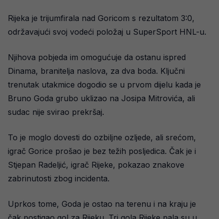
Rijeka je trijumfirala nad Goricom s rezultatom 3:0,
održavajući svoj vodeći položaj u SuperSport HNL-u.
Njihova pobjeda im omogućuje da ostanu ispred
Dinama, branitelja naslova, za dva boda. Ključni
trenutak utakmice dogodio se u prvom dijelu kada je
Bruno Goda grubo uklizao na Josipa Mitrovića, ali
sudac nije svirao prekršaj.
To je moglo dovesti do ozbiljne ozljede, ali srećom,
igrač Gorice prošao je bez težih posljedica. Čak je i
Stjepan Radeljić, igrač Rijeke, pokazao znakove
zabrinutosti zbog incidenta.
Uprkos tome, Goda je ostao na terenu i na kraju je
čak postigao gol za Rijeku. Tri gola Rijeke pala su u