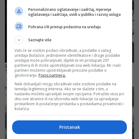
Personalizirano oglašavanje i sadržaj, mjerenje
oglašavanja i sadržaja, uvidi u publiku i razvoj usluga
Pohrana i/ili pristup podacima na uređaju
Saznajte više
Vaši će se osobni podaci obrađivati, a podatke s vašeg
uređaja (kolačiće, jedinstvene identifikatore i druge podatke
uređaja) može pohranjivati, dijeliti te im pristupati 207
partnera ili ih može upotrebljavati ova web-lokacija. Mi i naši
partneri možemo upotrebljavati precizne podatke o
geolociranju.
Popis partnera.
Neki dobavljači mogu obrađivati vaše osobne podatke na
temelju legitimnog interesa. Ako se ne slažete s tim, u
nastavku možete upravljati svojim opcijama. Potražite vezu pri
dnu ove stranice ili na izborniku web-lokacije za upravljanje
pristankom ili povlačenje pristanka u postavkama privatnosti i
kolačića.
Pristanak