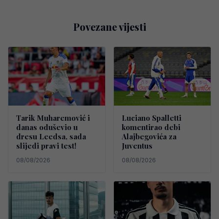
Povezane vijesti
Tarik Muharemović i
Luciano Spalletti
danas oduševio u
komentirao debi
dresu Leedsa, sada
Alajbegovića za
slijedi pravi test!
Juventus
08/08/2026
08/08/2026