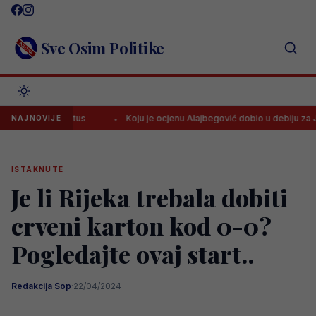
Skip
to
content
Sve Osim Politike
a za Juventus
Koju je ocjenu Alajbegović dobio u debiju za Juventu
NAJNOVIJE
ISTAKNUTE
Je li Rijeka trebala dobiti
crveni karton kod 0-0?
Pogledajte ovaj start..
Redakcija Sop
·
22/04/2024