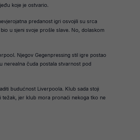
eđu koje je ostvario.
evjerojatna predanost igri osvojili su srca
bio u sjeni svoje prošle slave. No, dolaskom
verpool. Njegov Gegenpressing stil igre postao
e su nerealna čuda postala stvarnost pod
diti budućnost Liverpoola. Klub sada stoji
i težak, jer klub mora pronaći nekoga tko ne