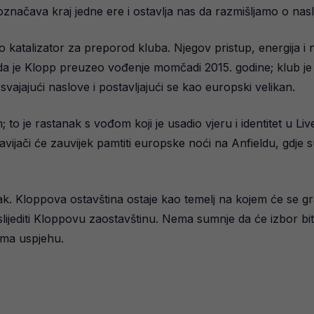
značava kraj jedne ere i ostavlja nas da razmišljamo o naslj
o katalizator za preporod kluba. Njegov pristup, energija i n
ada je Klopp preuzeo vođenje momčadi 2015. godine; klub je 
vajajući naslove i postavljajući se kao europski velikan.
to je rastanak s vođom koji je usadio vjeru i identitet u Li
 Navijači će zauvijek pamtiti europske noći na Anfieldu, gdj
. Kloppova ostavština ostaje kao temelj na kojem će se gra
ijediti Kloppovu zaostavštinu. Nema sumnje da će izbor bit
rema uspjehu.