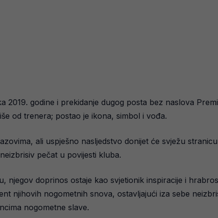
ka 2019. godine i prekidanje dugog posta bez naslova Premie
še od trenera; postao je ikona, simbol i vođa.
zovima, ali uspješno nasljedstvo donijet će svježu stranic
 neizbrisiv pečat u povijesti kluba.
njegov doprinos ostaje kao svjetionik inspiracije i hrabrosti
t njihovih nogometnih snova, ostavljajući iza sebe neizbrisiv
uncima nogometne slave.