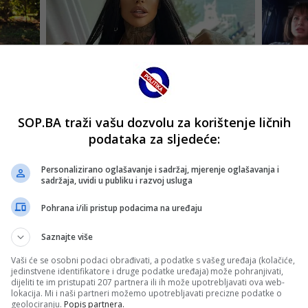
SOP.BA traži vašu dozvolu za korištenje ličnih
podataka za sljedeće:
Personalizirano oglašavanje i sadržaj, mjerenje oglašavanja i
sadržaja, uvidi u publiku i razvoj usluga
Pohrana i/ili pristup podacima na uređaju
Saznajte više
Vaši će se osobni podaci obrađivati, a podatke s vašeg uređaja (kolačiće,
jedinstvene identifikatore i druge podatke uređaja) može pohranjivati,
dijeliti te im pristupati 207 partnera ili ih može upotrebljavati ova web-
lokacija. Mi i naši partneri možemo upotrebljavati precizne podatke o
geolociranju.
Popis partnera.