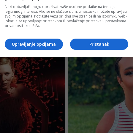
Neki dobavljači mogu obrađivati vaše osobne podatke na temelju
legitimnog interesa. Ako se ne slažete s tim, u nastavku možete upravljati
svojim opcijama. Potražite vezu pri dnu ove stranice ili na izborniku web-
lokacije za upravljanje pristankom ili povlačenje pristanka u postavkama
privatnosti i kolačića.
Upravljanje opcijama
Pristanak