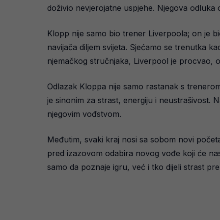
doživio nevjerojatne uspjehe. Njegova odluka o
Klopp nije samo bio trener Liverpoola; on je bi
navijača diljem svijeta. Sjećamo se trenutka k
njemačkog stručnjaka, Liverpool je procvao, os
Odlazak Kloppa nije samo rastanak s trenerom; 
je sinonim za strast, energiju i neustrašivost.
njegovim vođstvom.
Međutim, svaki kraj nosi sa sobom novi početak
pred izazovom odabira novog vođe koji će nasl
samo da poznaje igru, već i tko dijeli strast p