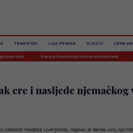
JA
TRANSFERI
LIGA PRVAKA
VIJESTI
CRNA HR
n!
Sreća je Emanu Košpi ponovo okrenula leđa
Selektor Š
ak ere i nasljeđe njemačkog 
u odanost navijača Liverpoola, najavio je danas svoj oproš