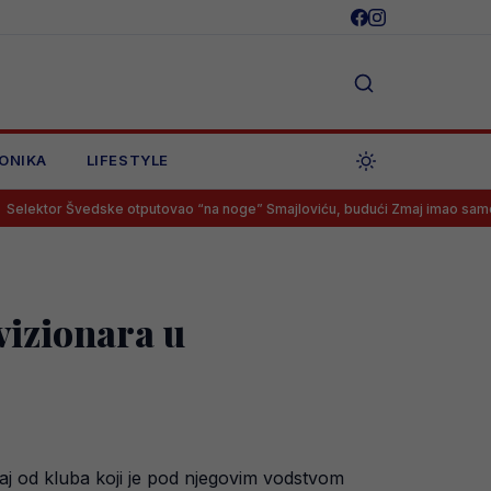
ONIKA
LIFESTYLE
vedske otputovao “na noge” Smajloviću, budući Zmaj imao samo jedan od
vizionara u
taj od kluba koji je pod njegovim vodstvom