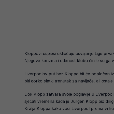
Kloppovi uspjesi uključuju osvajanje Lige prva
Njegova karizma i odanost klubu činile su ga vi
Liverpoolov put bez Kloppa bit će popločan iza
biti gorko slatki trenutak za navijače, ali ostaje
Dok Klopp zatvara svoje poglavlje u Liverpoolu, 
sjećati vremena kada je Jurgen Klopp bio dirigen
Kralja Kloppa kako vodi Liverpool prema vrh