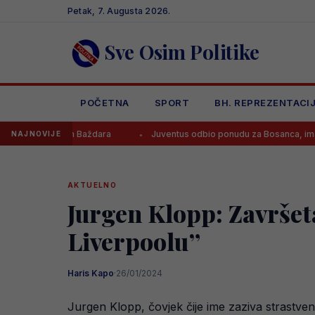
Skip
Petak, 7. Augusta 2026.
to
content
Sve Osim Politike
POČETNA
SPORT
BH. REPREZENTACI
odajom Baždara
Juventus odbio ponudu za Bosanca, imaju jasan pla
NAJNOVIJE
AKTUELNO
Jurgen Klopp: Završet
Liverpoolu”
Haris Kapo
·
26/01/2024
Jurgen Klopp, čovjek čije ime zaziva strastven