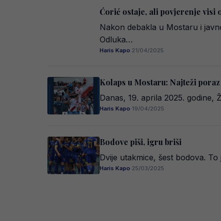
Ćorić ostaje, ali povjerenje visi
Nakon debakla u Mostaru i javno
Odluka…
Haris Kapo
·
21/04/2025
Kolaps u Mostaru: Najteži poraz 
Danas, 19. aprila 2025. godine, Ž
Haris Kapo
·
19/04/2025
Bodove piši, igru briši
Dvije utakmice, šest bodova. To 
Haris Kapo
·
25/03/2025