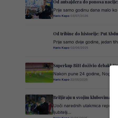
Od autsajdera do ponosa nacije:
Prije samo godinu dana malo ko j
Haris Kapo
·
03/07/2026
Od tribine do historije: Put Abd
Prije samo dvije godine, jedan t
Haris Kapo
·
02/06/2025
Superkup BiH doživio debakl: Um
Nakon pune 24 godine, Nogometn
Haris Kapo
·
22/05/2025
Briljiraju u svojim klubovima al
Uoči narednih utakmica reprezen
ljubitelji…