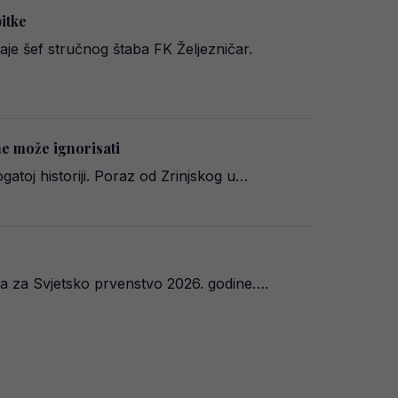
bitke
je šef stručnog štaba FK Željezničar.
ne može ignorisati
ogatoj historiji. Poraz od Zrinjskog u…
ija za Svjetsko prvenstvo 2026. godine….