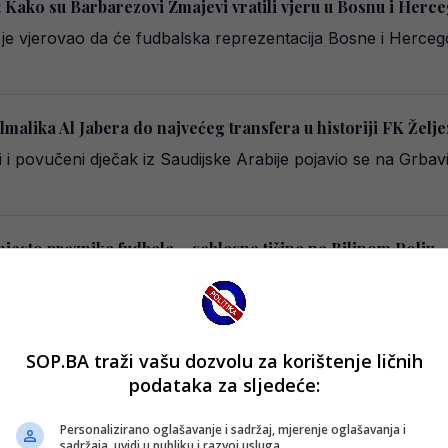
 Kako su Barbarezovi Zmajevi vratili vjeru u Bosnu i Herc
e vjerovao da će fudbalska reprezentacija Bosne i Hercegovi
ulmalika Al Jabera do najvećeg transfera u historiji FK Želj
ihi i povučeni dječak iz Saudijske Arabije pojavio se na Grb
jesto praznika fudbala – sablasna tišina na Bilinom Polju
i savez Bosne i Hercegovine odlučio je vratiti Superkup 
SOP.BA traži vašu dozvolu za korištenje ličnih
i ih nema na spisku Barbareza
podataka za sljedeće:
tacije Bosne i Hercegovine, selektor Sergej Barbarez objavi
Personalizirano oglašavanje i sadržaj, mjerenje oglašavanja i
sadržaja, uvidi u publiku i razvoj usluga