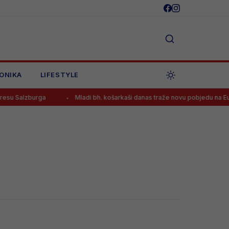
ONIKA
LIFESTYLE
 Salzburga
Mladi bh. košarkaši danas traže novu pobjedu na Euroba