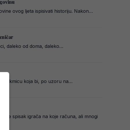
egovinu
ne ovog ljeta ispisivati historiju. Nakon…
ezničar
avici, daleko od doma, daleko…
– utakmicu koja bi, po uzoru na…
o je spisak igrača na koje računa, ali mnogi