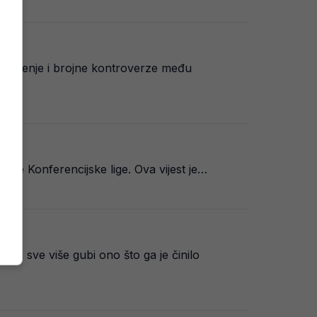
 ogorčenje i brojne kontroverze među
finale Konferencijske lige. Ova vijest je…
a, sve više gubi ono što ga je činilo