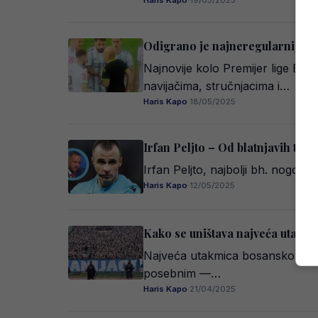
Haris Kapo
·
19/05/2025
Odigrano je najneregularnije 
Najnovije kolo Premijer lige Bo
navijačima, stručnjacima i…
Haris Kapo
·
18/05/2025
Irfan Peljto – Od blatnjavih te
Irfan Peljto, najbolji bh. nogomet
Haris Kapo
·
12/05/2025
Kako se uništava najveća utakmi
Najveća utakmica bosanskohercego
posebnim —…
Haris Kapo
·
21/04/2025