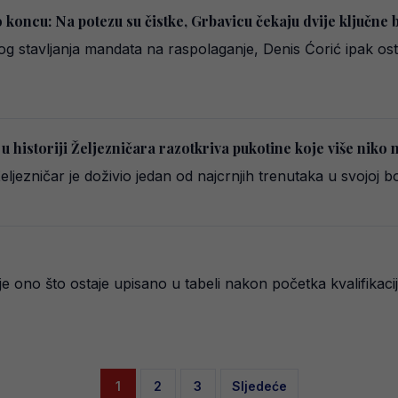
 o koncu: Na potezu su čistke, Grbavicu čekaju dvije ključne 
g stavljanja mandata na raspolaganje, Denis Ćorić ipak osta
u historiji Željezničara razotkriva pukotine koje više niko 
eljezničar je doživio jedan od najcrnjih trenutaka u svojoj b
je ono što ostaje upisano u tabeli nakon početka kvalifikac
Posts
1
2
3
Sljedeće