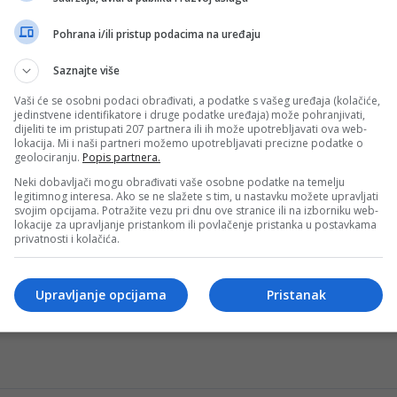
Pohrana i/ili pristup podacima na uređaju
kolo PLBIH
Saznajte više
sne i Hercegovine, odigrano proteklog vikenda, izazvalo je
Vaši će se osobni podaci obrađivati, a podatke s vašeg uređaja (kolačiće,
jedinstvene identifikatore i druge podatke uređaja) može pohranjivati,
dijeliti te im pristupati 207 partnera ili ih može upotrebljavati ova web-
lokacija. Mi i naši partneri možemo upotrebljavati precizne podatke o
geolociranju.
Popis partnera.
rena BiH do najveće europske scene
Neki dobavljači mogu obrađivati vaše osobne podatke na temelju
legitimnog interesa. Ako se ne slažete s tim, u nastavku možete upravljati
ni sudija, ostvario je nevjerojatan uspjeh i dobio čast suditi 
svojim opcijama. Potražite vezu pri dnu ove stranice ili na izborniku web-
lokacije za upravljanje pristankom ili povlačenje pristanka u postavkama
privatnosti i kolačića.
ca bh. fudbala: Derbi bez duše, opravdanja nema
Upravljanje opcijama
Pristanak
vačkog fudbala, vječiti derbi između Sarajeva i Željezničar