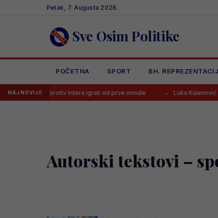
Skip
Petak, 7. Augusta 2026.
to
content
Sve Osim Politike
POČETNA
SPORT
BH. REPREZENTACI
begović sutra protiv Intera igrati od prve minute
Luka Kulenović pred 
NAJNOVIJE
Autorski tekstovi – sp