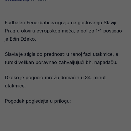
Fudbaleri Fenerbahcea igraju na gostovanju Slaviji
Prag u okviru evropskog meča, a gol za 1-1 postigao
je Edin Džeko.
Slavia je stigla do prednosti u ranoj fazi utakmice, a
turski velikan poravnao zahvaljujući bh. napadaču.
Džeko je pogodio mrežu domaćih u 34. minuti
utakmice.
Pogodak pogledajte u prilogu: