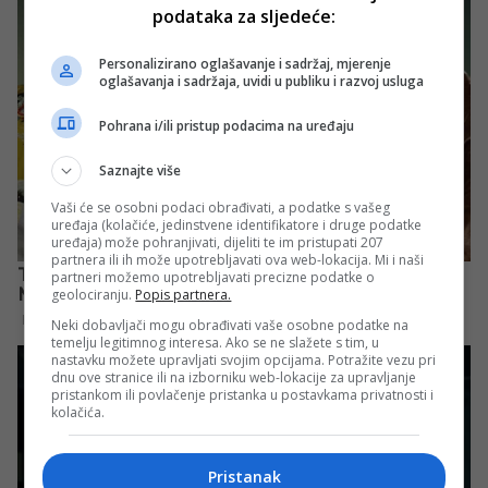
podataka za sljedeće:
Personalizirano oglašavanje i sadržaj, mjerenje
oglašavanja i sadržaja, uvidi u publiku i razvoj usluga
Pohrana i/ili pristup podacima na uređaju
Saznajte više
Vaši će se osobni podaci obrađivati, a podatke s vašeg
uređaja (kolačiće, jedinstvene identifikatore i druge podatke
uređaja) može pohranjivati, dijeliti te im pristupati 207
partnera ili ih može upotrebljavati ova web-lokacija. Mi i naši
partneri možemo upotrebljavati precizne podatke o
geolociranju.
Popis partnera.
Neki dobavljači mogu obrađivati vaše osobne podatke na
temelju legitimnog interesa. Ako se ne slažete s tim, u
nastavku možete upravljati svojim opcijama. Potražite vezu pri
dnu ove stranice ili na izborniku web-lokacije za upravljanje
pristankom ili povlačenje pristanka u postavkama privatnosti i
kolačića.
Pristanak