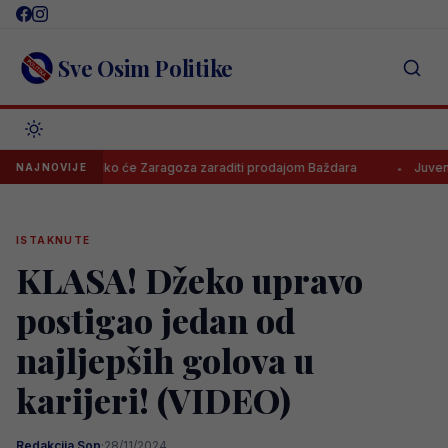
Skip
to
content
Sve Osim Politike
oznato koliko će Zaragoza zaraditi prodajom Baždara
Juventus odb
NAJNOVIJE
ISTAKNUTE
KLASA! Džeko upravo
postigao jedan od
najljepših golova u
karijeri! (VIDEO)
Redakcija Sop
·
28/11/2024