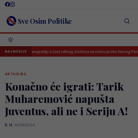
Skip
to
content
Sve Osim Politike
vile koreografiju u čast ratnog zločinca na meču protiv Novog Pazara
NAJNOVIJE
AKTUELNO
Konačno će igrati: Tarik
Muharemović napušta
Juventus, ali ne i Seriju A!
E. H.
·
14/08/2024