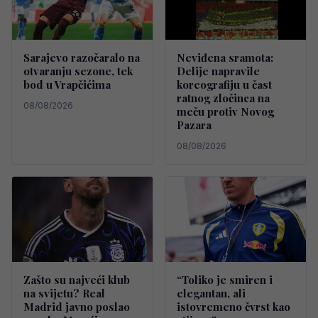
Sarajevo razočaralo na
Neviđena sramota:
otvaranju sezone, tek
Delije napravile
bod u Vrapčićima
koreografiju u čast
ratnog zločinca na
08/08/2026
meču protiv Novog
Pazara
08/08/2026
Zašto su najveći klub
“Toliko je smiren i
na svijetu? Real
elegantan, ali
Madrid javno poslao
istovremeno čvrst kao