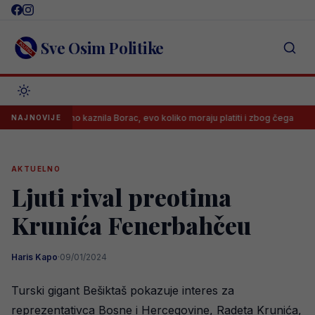
Skip
to
content
Sve Osim Politike
rastično kaznila Borac, evo koliko moraju platiti i zbog čega
Benja
NAJNOVIJE
AKTUELNO
Ljuti rival preotima
Krunića Fenerbahčeu
Haris Kapo
·
09/01/2024
Turski gigant Bešiktaš pokazuje interes za
reprezentativca Bosne i Hercegovine, Radeta Krunića,