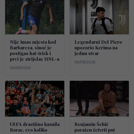
Nije imao mjesta kod
Legendarni Del Piero
Barbareza, sinoć je
upozorio Kerima na
postigao hat-trick i
jednu stvar
prvi je strijelac HNL-a
09/08/2026
09/08/2026
UEFA drastično kaznila
Benjamin Šehić
Borac, evo koliko
poražen četvrti put