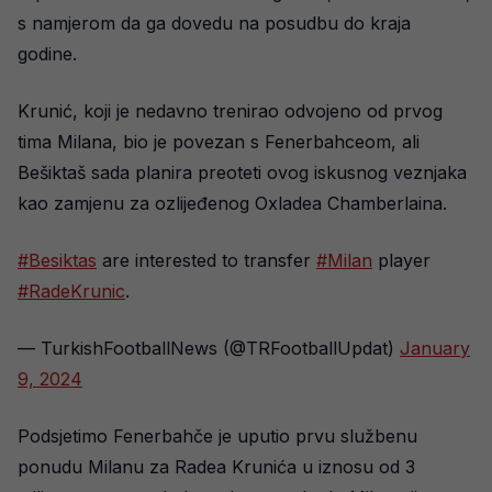
s namjerom da ga dovedu na posudbu do kraja
godine.
Krunić, koji je nedavno trenirao odvojeno od prvog
tima Milana, bio je povezan s Fenerbahceom, ali
Bešiktaš sada planira preoteti ovog iskusnog veznjaka
kao zamjenu za ozlijeđenog Oxladea Chamberlaina.
#Besiktas
are interested to transfer
#Milan
player
#RadeKrunic
.
— TurkishFootballNews (@TRFootballUpdat)
January
9, 2024
Podsjetimo Fenerbahče je uputio prvu službenu
ponudu Milanu za Radea Krunića u iznosu od 3