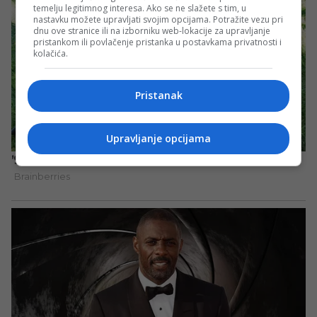
temelju legitimnog interesa. Ako se ne slažete s tim, u
nastavku možete upravljati svojim opcijama. Potražite vezu pri
dnu ove stranice ili na izborniku web-lokacije za upravljanje
pristankom ili povlačenje pristanka u postavkama privatnosti i
kolačića.
Pristanak
Upravljanje opcijama