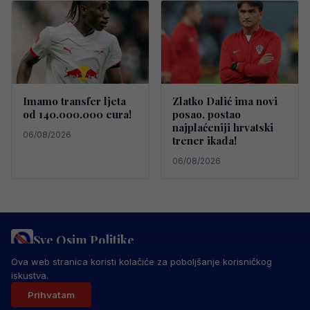
Imamo transfer ljeta
Zlatko Dalić ima novi
od 140.000.000 eura!
posao, postao
najplaćeniji hrvatski
06/08/2026
trener ikada!
06/08/2026
Sve Osim Politike
PRAVILA PRIVATNOSTI
MARKETING
USLOVI KORIŠTENJA
Ova web stranica koristi kolačiće za poboljšanje korisničkog
IMPRESSUM
KONTAKT
iskustva.
© 2026 Sve Osim Politike. Sva prava zadržana.
Prihvatam