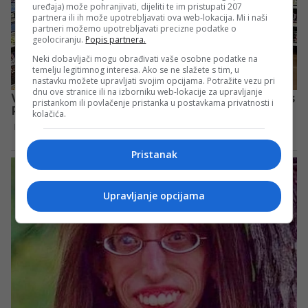
uređaja) može pohranjivati, dijeliti te im pristupati 207
partnera ili ih može upotrebljavati ova web-lokacija. Mi i naši
partneri možemo upotrebljavati precizne podatke o
geolociranju.
Popis partnera.
Neki dobavljači mogu obrađivati vaše osobne podatke na
temelju legitimnog interesa. Ako se ne slažete s tim, u
nastavku možete upravljati svojim opcijama. Potražite vezu pri
dnu ove stranice ili na izborniku web-lokacije za upravljanje
pristankom ili povlačenje pristanka u postavkama privatnosti i
kolačića.
Pristanak
Upravljanje opcijama