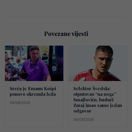
Povezane vijesti
Sreća je Emanu Košpi
Selektor Švedske
ponovo okrenula leđa
otputovao “na noge”
Smajloviću, budući
06/08/2026
Zmaj imao samo jedan
odgovor
06/08/2026