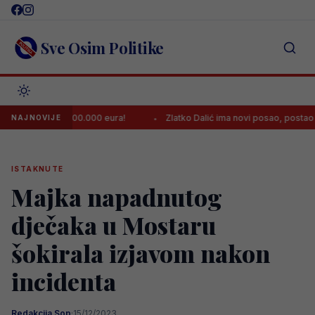
Skip
to
content
Sve Osim Politike
ta od 140.000.000 eura!
Zlatko Dalić ima novi posao, postao najplaće
NAJNOVIJE
ISTAKNUTE
Majka napadnutog
dječaka u Mostaru
šokirala izjavom nakon
incidenta
Redakcija Sop
·
15/12/2023