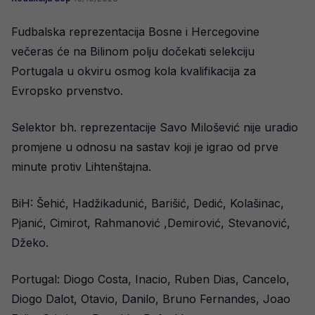
Fudbalska reprezentacija Bosne i Hercegovine
večeras će na Bilinom polju dočekati selekciju
Portugala u okviru osmog kola kvalifikacija za
Evropsko prvenstvo.
Selektor bh. reprezentacije Savo Milošević nije uradio
promjene u odnosu na sastav koji je igrao od prve
minute protiv Lihtenštajna.
BiH: Šehić, Hadžikadunić, Barišić, Dedić, Kolašinac,
Pjanić, Cimirot, Rahmanović ,Demirović, Stevanović,
Džeko.
Portugal: Diogo Costa, Inacio, Ruben Dias, Cancelo,
Diogo Dalot, Otavio, Danilo, Bruno Fernandes, Joao