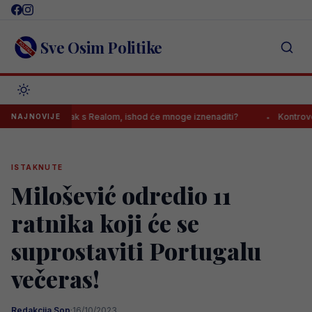
Skip
to
content
Sve Osim Politike
šio sastanak s Realom, ishod će mnoge iznenaditi?
Kontroverzni ga
NAJNOVIJE
ISTAKNUTE
Milošević odredio 11
ratnika koji će se
suprostaviti Portugalu
večeras!
Redakcija Sop
·
16/10/2023