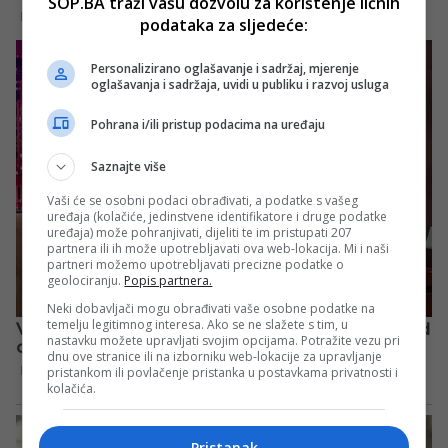
SOP.BA traži vašu dozvolu za korištenje ličnih
podataka za sljedeće:
Personalizirano oglašavanje i sadržaj, mjerenje
oglašavanja i sadržaja, uvidi u publiku i razvoj usluga
Pohrana i/ili pristup podacima na uređaju
Saznajte više
Vaši će se osobni podaci obrađivati, a podatke s vašeg
uređaja (kolačiće, jedinstvene identifikatore i druge podatke
uređaja) može pohranjivati, dijeliti te im pristupati 207
partnera ili ih može upotrebljavati ova web-lokacija. Mi i naši
partneri možemo upotrebljavati precizne podatke o
geolociranju.
Popis partnera.
Neki dobavljači mogu obrađivati vaše osobne podatke na
temelju legitimnog interesa. Ako se ne slažete s tim, u
nastavku možete upravljati svojim opcijama. Potražite vezu pri
dnu ove stranice ili na izborniku web-lokacije za upravljanje
pristankom ili povlačenje pristanka u postavkama privatnosti i
kolačića.
Pristanak