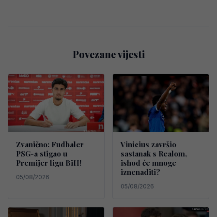
Povezane vijesti
Zvanično: Fudbaler
Vinicius završio
PSG-a stigao u
sastanak s Realom,
Premijer ligu BiH!
ishod će mnoge
iznenaditi?
05/08/2026
05/08/2026