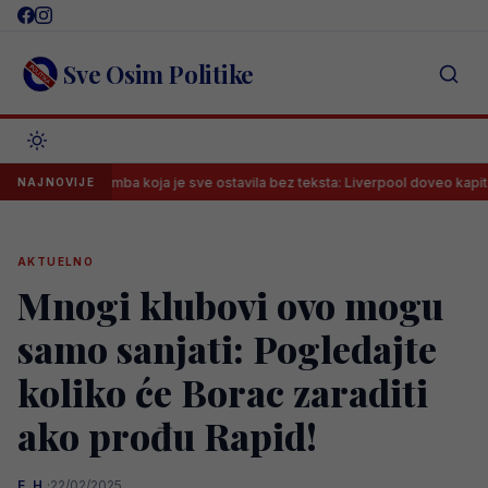
Skip
to
content
Sve Osim Politike
Bomba koja je sve ostavila bez teksta: Liverpool doveo kapitena Barcel
NAJNOVIJE
AKTUELNO
Mnogi klubovi ovo mogu
samo sanjati: Pogledajte
koliko će Borac zaraditi
ako prođu Rapid!
E. H.
·
22/02/2025