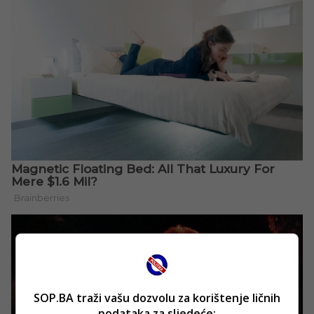
SOP.BA traži vašu dozvolu za korištenje ličnih
podataka za sljedeće: