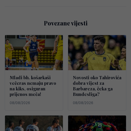
Povezane vijesti
Mladi bh. košarkaši
Novosti oko Tahirovića
večeras nemaju pravo
dobra vijest za
na kiks, osiguran
Barbareza, čeka ga
prijenos meča!
Bundesliga?
08/08/2026
08/08/2026