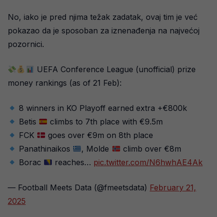
No, iako je pred njima težak zadatak, ovaj tim je već
pokazao da je sposoban za iznenađenja na najvećoj
pozornici.
UEFA Conference League (unofficial) prize
money rankings (as of 21 Feb):
8 winners in KO Playoff earned extra +€800k
Betis
climbs to 7th place with €9.5m
FCK
goes over €9m on 8th place
Panathinaikos
, Molde
climb over €8m
Borac
reaches…
pic.twitter.com/N6hwhAE4Ak
— Football Meets Data (@fmeetsdata)
February 21,
2025