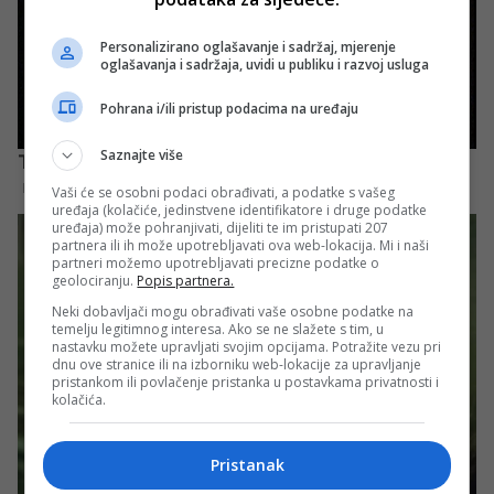
Personalizirano oglašavanje i sadržaj, mjerenje
oglašavanja i sadržaja, uvidi u publiku i razvoj usluga
Pohrana i/ili pristup podacima na uređaju
Saznajte više
Vaši će se osobni podaci obrađivati, a podatke s vašeg
uređaja (kolačiće, jedinstvene identifikatore i druge podatke
uređaja) može pohranjivati, dijeliti te im pristupati 207
partnera ili ih može upotrebljavati ova web-lokacija. Mi i naši
partneri možemo upotrebljavati precizne podatke o
geolociranju.
Popis partnera.
Neki dobavljači mogu obrađivati vaše osobne podatke na
temelju legitimnog interesa. Ako se ne slažete s tim, u
nastavku možete upravljati svojim opcijama. Potražite vezu pri
dnu ove stranice ili na izborniku web-lokacije za upravljanje
pristankom ili povlačenje pristanka u postavkama privatnosti i
kolačića.
Pristanak