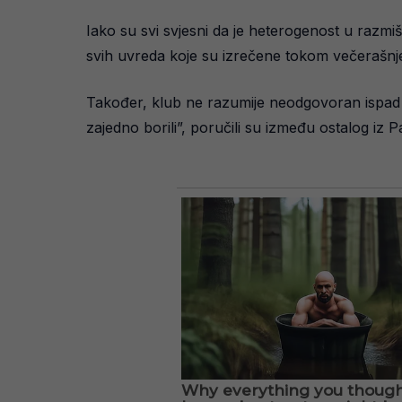
Iako su svi svjesni da je heterogenost u razmiš
svih uvreda koje su izrečene tokom večerašnje 
Također, klub ne razumije neodgovoran ispad i p
zajedno borili”, poručili su između ostalog iz 