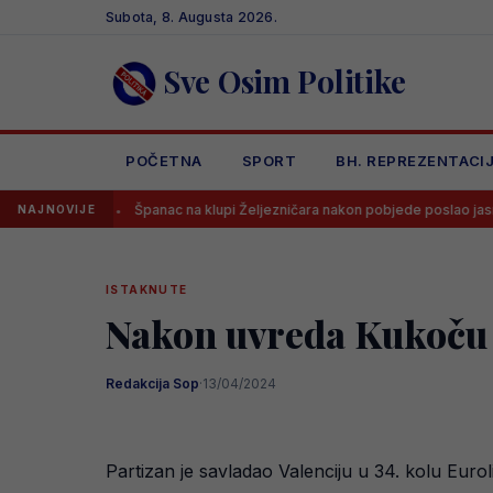
Skip
Subota, 8. Augusta 2026.
to
content
Sve Osim Politike
POČETNA
SPORT
BH. REPREZENTACI
Španac na klupi Željezničara nakon pobjede poslao jasnu poruku svim
NAJNOVIJE
ISTAKNUTE
Nakon uvreda Kukoču i
Redakcija Sop
·
13/04/2024
Partizan je savladao Valenciju u 34. kolu Euro