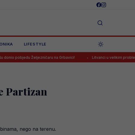
ONIKA
LIFESTYLE
 Željezničaru na Grbavici!
Litvanci u velikim problemima pred duel
e Partizan
ribinama, nego na terenu.