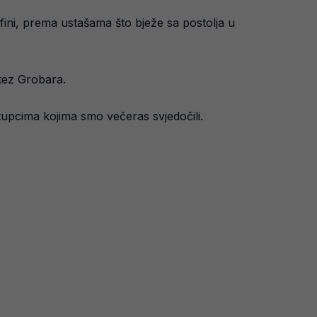
fini, prema ustašama što bježe sa postolja u
otez Grobara.
tupcima kojima smo večeras svjedočili.