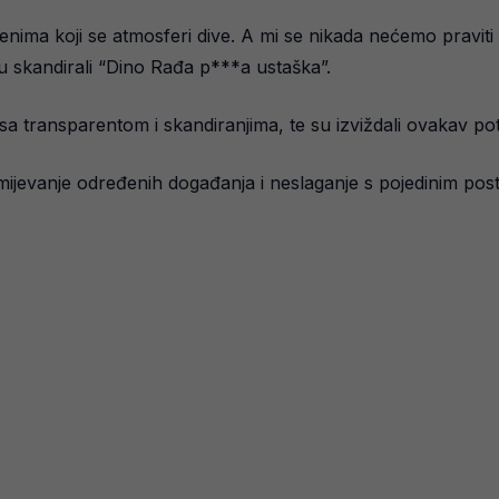
enima koji se atmosferi dive. A mi se nikada nećemo praviti 
su skandirali “Dino Rađa p***a ustaška”.
 sa transparentom i skandiranjima, te su izviždali ovakav p
mijevanje određenih događanja i neslaganje s pojedinim pos