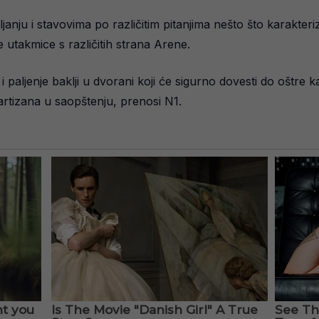
ljanju i stavovima po različitim pitanjima nešto što karakter
utakmice s različitih strana Arene.
aljenje baklji u dvorani koji će sigurno dovesti do oštre ka
Partizana u saopštenju, prenosi N1.