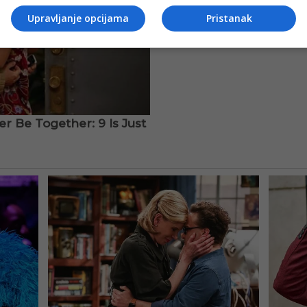
Upravljanje opcijama
Pristanak