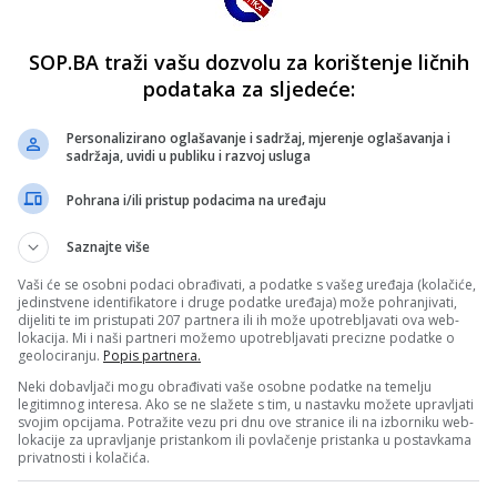
SOP.BA traži vašu dozvolu za korištenje ličnih
podataka za sljedeće:
Personalizirano oglašavanje i sadržaj, mjerenje oglašavanja i
sadržaja, uvidi u publiku i razvoj usluga
Pohrana i/ili pristup podacima na uređaju
Saznajte više
Vaši će se osobni podaci obrađivati, a podatke s vašeg uređaja (kolačiće,
jedinstvene identifikatore i druge podatke uređaja) može pohranjivati,
dijeliti te im pristupati 207 partnera ili ih može upotrebljavati ova web-
lokacija. Mi i naši partneri možemo upotrebljavati precizne podatke o
geolociranju.
Popis partnera.
Neki dobavljači mogu obrađivati vaše osobne podatke na temelju
legitimnog interesa. Ako se ne slažete s tim, u nastavku možete upravljati
svojim opcijama. Potražite vezu pri dnu ove stranice ili na izborniku web-
lokacije za upravljanje pristankom ili povlačenje pristanka u postavkama
privatnosti i kolačića.