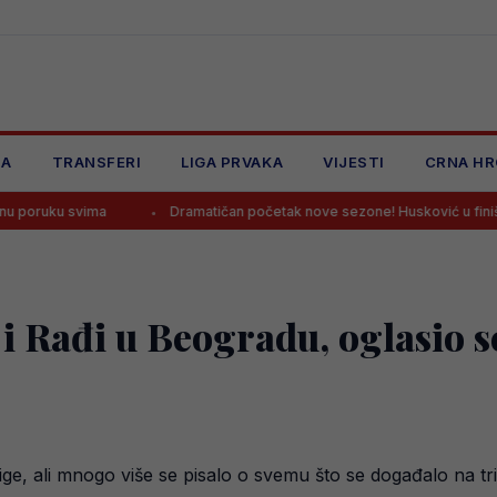
JA
TRANSFERI
LIGA PRVAKA
VIJESTI
CRNA HR
a
Dramatičan početak nove sezone! Husković u finišu donio pobjedu
 Rađi u Beogradu, oglasio s
lige, ali mnogo više se pisalo o svemu što se događalo na t