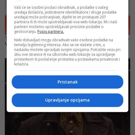
Vaši će se osobni podaci obrađivati, a podatke s vašeg
uređaja (kolačiće, jedinstvene identifikatore i druge podatke
uređaja) može pohranjivati, dijeliti te im pristupati 207
partnera ili ih može upotrebljavati ova web-lokacija. Mi i naši
partneri možemo upotrebljavati precizne podatke o
geolociranju.
Popis partnera.
Neki dobavljači mogu obrađivati vaše osobne podatke na
temelju legitimnog interesa. Ako se ne slažete s tim, u
nastavku možete upravljati svojim opcijama. Potražite vezu pri
dnu ove stranice ili na izborniku web-lokacije za upravljanje
pristankom ili povlačenje pristanka u postavkama privatnosti i
kolačića.
Pristanak
Upravljanje opcijama