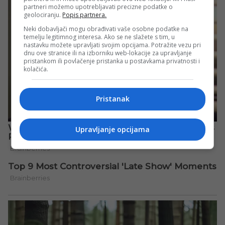
partneri možemo upotrebljavati precizne podatke o
geolociranju.
Popis partnera.
Neki dobavljači mogu obrađivati vaše osobne podatke na
temelju legitimnog interesa. Ako se ne slažete s tim, u
nastavku možete upravljati svojim opcijama. Potražite vezu pri
dnu ove stranice ili na izborniku web-lokacije za upravljanje
pristankom ili povlačenje pristanka u postavkama privatnosti i
kolačića.
Pristanak
Upravljanje opcijama