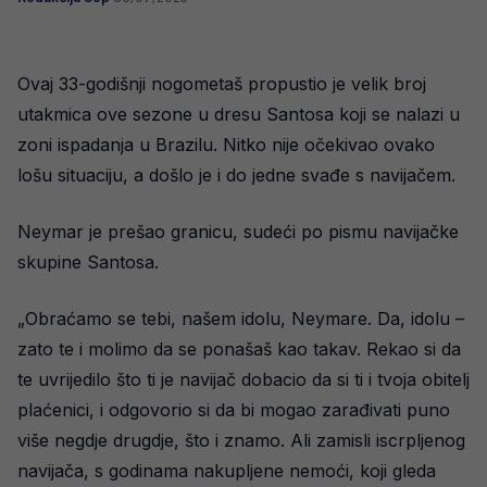
Ovaj 33-godišnji nogometaš propustio je velik broj
utakmica ove sezone u dresu Santosa koji se nalazi u
zoni ispadanja u Brazilu. Nitko nije očekivao ovako
lošu situaciju, a došlo je i do jedne svađe s navijačem.
Neymar je prešao granicu, sudeći po pismu navijačke
skupine Santosa.
„Obraćamo se tebi, našem idolu, Neymare. Da, idolu –
zato te i molimo da se ponašaš kao takav. Rekao si da
te uvrijedilo što ti je navijač dobacio da si ti i tvoja obitelj
plaćenici, i odgovorio si da bi mogao zarađivati puno
više negdje drugdje, što i znamo. Ali zamisli iscrpljenog
navijača, s godinama nakupljene nemoći, koji gleda