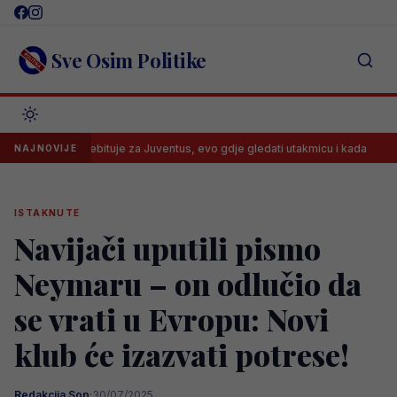
Skip
to
content
Sve Osim Politike
 danas debituje za Juventus, evo gdje gledati utakmicu i kada
Vlah
NAJNOVIJE
ISTAKNUTE
Navijači uputili pismo
Neymaru – on odlučio da
se vrati u Evropu: Novi
klub će izazvati potrese!
Redakcija Sop
·
30/07/2025