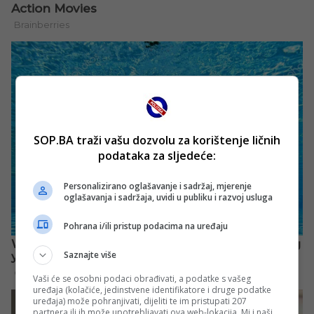
SOP.BA traži vašu dozvolu za korištenje ličnih
podataka za sljedeće:
Personalizirano oglašavanje i sadržaj, mjerenje
oglašavanja i sadržaja, uvidi u publiku i razvoj usluga
Pohrana i/ili pristup podacima na uređaju
Saznajte više
Vaši će se osobni podaci obrađivati, a podatke s vašeg
uređaja (kolačiće, jedinstvene identifikatore i druge podatke
uređaja) može pohranjivati, dijeliti te im pristupati 207
partnera ili ih može upotrebljavati ova web-lokacija. Mi i naši