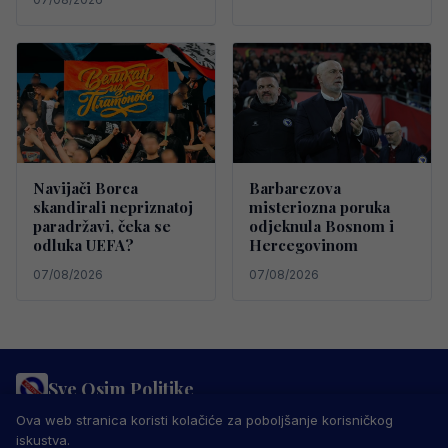
Navijači Borca
Barbarezova
skandirali nepriznatoj
misteriozna poruka
paradržavi, čeka se
odjeknula Bosnom i
odluka UEFA?
Hercegovinom
07/08/2026
07/08/2026
Sve Osim Politike
PRAVILA PRIVATNOSTI
MARKETING
USLOVI KORIŠTENJA
Ova web stranica koristi kolačiće za poboljšanje korisničkog
IMPRESSUM
KONTAKT
iskustva.