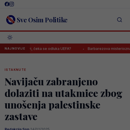
Skip
to
content
Sve Osim Politike
paradržavi, čeka se odluka UEFA?
Barbarezova misteriozna poruka
NAJNOVIJE
ISTAKNUTE
Navijaču zabranjeno
dolaziti na utakmice zbog
unošenja palestinske
zastave
Redakcija Sop
·
24/02/2025