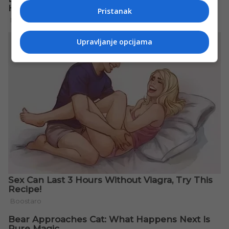
Pristanak
Upravljanje opcijama