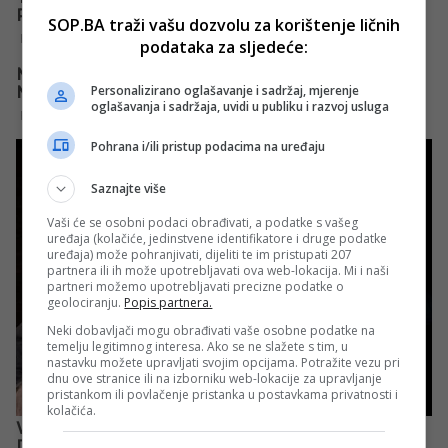
SOP.BA traži vašu dozvolu za korištenje ličnih
podataka za sljedeće:
Personalizirano oglašavanje i sadržaj, mjerenje
oglašavanja i sadržaja, uvidi u publiku i razvoj usluga
Pohrana i/ili pristup podacima na uređaju
Saznajte više
Vaši će se osobni podaci obrađivati, a podatke s vašeg
uređaja (kolačiće, jedinstvene identifikatore i druge podatke
uređaja) može pohranjivati, dijeliti te im pristupati 207
partnera ili ih može upotrebljavati ova web-lokacija. Mi i naši
partneri možemo upotrebljavati precizne podatke o
geolociranju.
Popis partnera.
Neki dobavljači mogu obrađivati vaše osobne podatke na
temelju legitimnog interesa. Ako se ne slažete s tim, u
nastavku možete upravljati svojim opcijama. Potražite vezu pri
dnu ove stranice ili na izborniku web-lokacije za upravljanje
pristankom ili povlačenje pristanka u postavkama privatnosti i
kolačića.