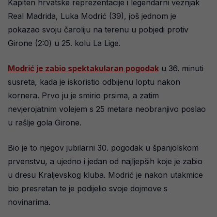
Kapiten hrvatske reprezentacije i legendarni veznjak
Real Madrida, Luka Modrić (39), još jednom je
pokazao svoju čaroliju na terenu u pobjedi protiv
Girone (2:0) u 25. kolu La Lige.
Modrić je zabio spektakularan pogodak
u 36. minuti
susreta, kada je iskoristio odbijenu loptu nakon
kornera. Prvo ju je smirio prsima, a zatim
nevjerojatnim volejem s 25 metara neobranjivo poslao
u rašlje gola Girone.
Bio je to njegov jubilarni 30. pogodak u španjolskom
prvenstvu, a ujedno i jedan od najljepših koje je zabio
u dresu Kraljevskog kluba. Modrić je nakon utakmice
bio presretan te je podijelio svoje dojmove s
novinarima.