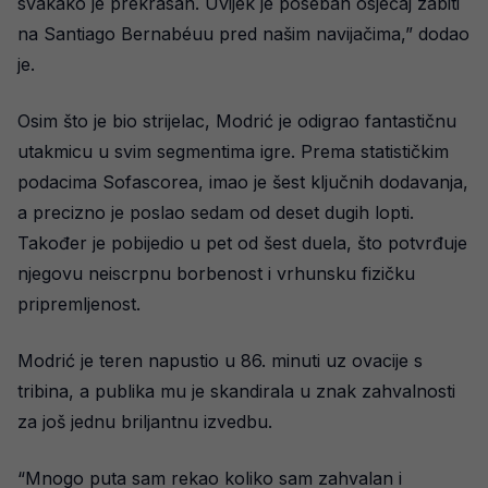
svakako je prekrasan. Uvijek je poseban osjećaj zabiti
na Santiago Bernabéuu pred našim navijačima,” dodao
je.
Osim što je bio strijelac, Modrić je odigrao fantastičnu
utakmicu u svim segmentima igre. Prema statističkim
podacima Sofascorea, imao je šest ključnih dodavanja,
a precizno je poslao sedam od deset dugih lopti.
Također je pobijedio u pet od šest duela, što potvrđuje
njegovu neiscrpnu borbenost i vrhunsku fizičku
pripremljenost.
Modrić je teren napustio u 86. minuti uz ovacije s
tribina, a publika mu je skandirala u znak zahvalnosti
za još jednu briljantnu izvedbu.
“Mnogo puta sam rekao koliko sam zahvalan i