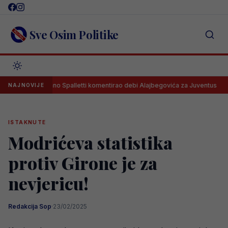
Skip
to
content
Sve Osim Politike
Luciano Spalletti komentirao debi Alajbegovića za Juventus
K
NAJNOVIJE
ISTAKNUTE
Modrićeva statistika
protiv Girone je za
nevjericu!
Redakcija Sop
·
23/02/2025