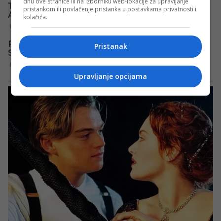
dnu ove stranice ili na izborniku web-lokacije za upravljanje
pristankom ili povlačenje pristanka u postavkama privatnosti i
kolačića.
Pristanak
Upravljanje opcijama