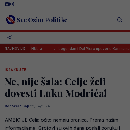
Skip
to
content
Sve Osim Politike
 strijelac HNL-a
Legendarni Del Piero upozorio Kerima na jednu st
NAJNOVIJE
ISTAKNUTE
Ne, nije šala: Celje želi
dovesti Luku Modrića!
Redakcija Sop
·
22/04/2024
AMBICIJE Celja očito nemaju granica. Prema našim
informacijama, Grofovi su ovih dana poslali poruku i