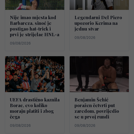
Nije imao mjesta kod
Legendarni Del Piero
Barbareza, sinoć je
upozorio Kerima na
postigao hat-trick i
jednu stvar
prvi je strijelac HNL-a
09/08/2026
09/08/2026
UEFA drastično kaznila
Benjamin Šehić
Borac, evo koliko
poražen četvrti put
moraju platiti i zbog
zaredom, povrijedio
čega
se u prvoj rundi
09/08/2026
09/08/2026