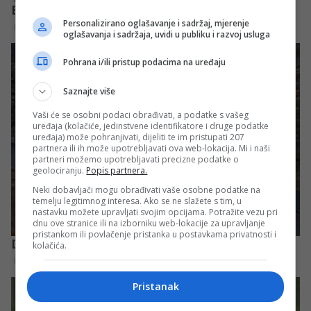
Personalizirano oglašavanje i sadržaj, mjerenje
oglašavanja i sadržaja, uvidi u publiku i razvoj usluga
Pohrana i/ili pristup podacima na uređaju
Saznajte više
Vaši će se osobni podaci obrađivati, a podatke s vašeg
uređaja (kolačiće, jedinstvene identifikatore i druge podatke
uređaja) može pohranjivati, dijeliti te im pristupati 207
partnera ili ih može upotrebljavati ova web-lokacija. Mi i naši
partneri možemo upotrebljavati precizne podatke o
geolociranju.
Popis partnera.
Neki dobavljači mogu obrađivati vaše osobne podatke na
temelju legitimnog interesa. Ako se ne slažete s tim, u
nastavku možete upravljati svojim opcijama. Potražite vezu pri
dnu ove stranice ili na izborniku web-lokacije za upravljanje
pristankom ili povlačenje pristanka u postavkama privatnosti i
kolačića.
Pristanak