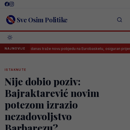
Skip
to
content
Sve Osim Politike
košarkaši danas traže novu pobjedu na Eurobasketu, osiguran prijenos!
NAJNOVIJE
ISTAKNUTE
Nije dobio poziv:
Bajraktarević novim
potezom izrazio
nezadovoljstvo
Barbarezu?