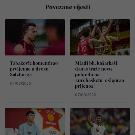
Povezane vijesti
Tabaković komentirao
Mladi bh. košarkaši
prvijenac u dresu
danas traže novu
Salzburga
pobjedu na
Eurobasketu, osiguran
07/08/2026
prijenos!
07/08/2026