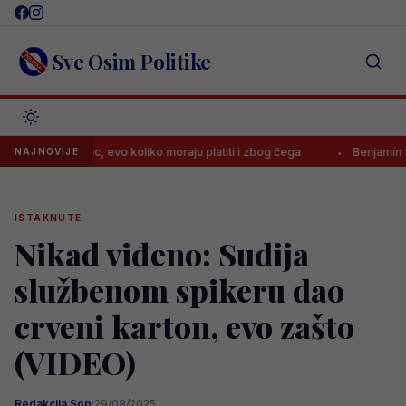
Skip
to
content
Sve Osim Politike
ila Borac, evo koliko moraju platiti i zbog čega
Benjamin Šehić por
NAJNOVIJE
ISTAKNUTE
Nikad viđeno: Sudija
službenom spikeru dao
crveni karton, evo zašto
(VIDEO)
Redakcija Sop
·
29/08/2025