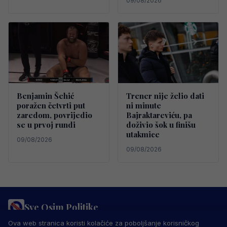
09/08/2026
Benjamin Šehić
Trener nije želio dati
poražen četvrti put
ni minute
zaredom, povrijedio
Bajraktareviću, pa
se u prvoj rundi
doživio šok u finišu
utakmice
09/08/2026
09/08/2026
Sve Osim Politike
PRAVILA PRIVATNOSTI
MARKETING
USLOVI KORIŠTENJA
Ova web stranica koristi kolačiće za poboljšanje korisničkog