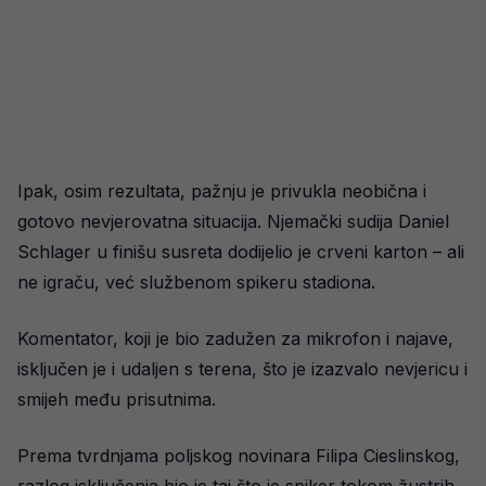
Ipak, osim rezultata, pažnju je privukla neobična i
gotovo nevjerovatna situacija. Njemački sudija Daniel
Schlager u finišu susreta dodijelio je crveni karton – ali
ne igraču, već službenom spikeru stadiona.
Komentator, koji je bio zadužen za mikrofon i najave,
isključen je i udaljen s terena, što je izazvalo nevjericu i
smijeh među prisutnima.
Prema tvrdnjama poljskog novinara Filipa Cieslinskog,
razlog isključenja bio je taj što je spiker tokom žustrih