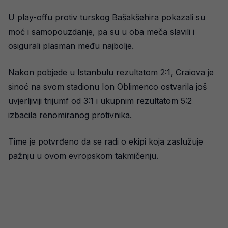
U play-offu protiv turskog Bašakšehira pokazali su
moć i samopouzdanje, pa su u oba meča slavili i
osigurali plasman među najbolje.
Nakon pobjede u Istanbulu rezultatom 2:1, Craiova je
sinoć na svom stadionu Ion Oblimenco ostvarila još
uvjerljiviji trijumf od 3:1 i ukupnim rezultatom 5:2
izbacila renomiranog protivnika.
Time je potvrđeno da se radi o ekipi koja zaslužuje
pažnju u ovom evropskom takmičenju.