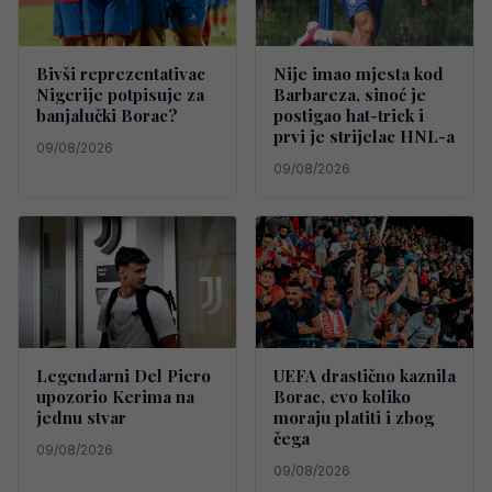
Bivši reprezentativac
Nije imao mjesta kod
Nigerije potpisuje za
Barbareza, sinoć je
banjalučki Borac?
postigao hat-trick i
prvi je strijelac HNL-a
09/08/2026
09/08/2026
Legendarni Del Piero
UEFA drastično kaznila
upozorio Kerima na
Borac, evo koliko
jednu stvar
moraju platiti i zbog
čega
09/08/2026
09/08/2026