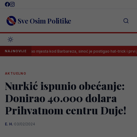
Skip
to
content
Sve Osim Politike
Nije imao mjesta kod Barbareza, sinoć je postigao hat-trick i prvi je strijela
NAJNOVIJE
AKTUELNO
Nurkić ispunio obećanje:
Donirao 40.000 dolara
Prihvatnom centru Duje!
E. H.
·
03/02/2024