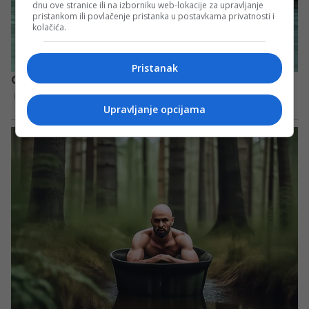
dnu ove stranice ili na izborniku web-lokacije za upravljanje
pristankom ili povlačenje pristanka u postavkama privatnosti i
kolačića.
Pristanak
Upravljanje opcijama