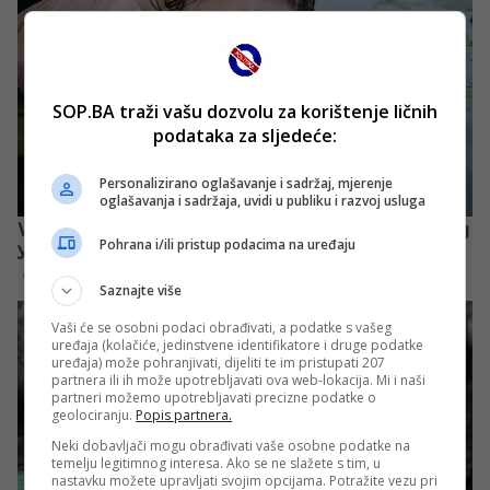
SOP.BA traži vašu dozvolu za korištenje ličnih
podataka za sljedeće:
Personalizirano oglašavanje i sadržaj, mjerenje
oglašavanja i sadržaja, uvidi u publiku i razvoj usluga
Pohrana i/ili pristup podacima na uređaju
Saznajte više
Vaši će se osobni podaci obrađivati, a podatke s vašeg
uređaja (kolačiće, jedinstvene identifikatore i druge podatke
uređaja) može pohranjivati, dijeliti te im pristupati 207
partnera ili ih može upotrebljavati ova web-lokacija. Mi i naši
partneri možemo upotrebljavati precizne podatke o
geolociranju.
Popis partnera.
Neki dobavljači mogu obrađivati vaše osobne podatke na
temelju legitimnog interesa. Ako se ne slažete s tim, u
nastavku možete upravljati svojim opcijama. Potražite vezu pri