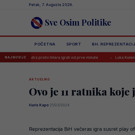
Skip
Petak, 7. Augusta 2026.
to
content
Sve Osim Politike
POČETNA
SPORT
BH. REPREZENTACI
 sutra protiv Intera igrati od prve minute
Luka Kulenović pred transf
NAJNOVIJE
AKTUELNO
Ovo je 11 ratnika koje
Haris Kapo
·
21/03/2024
Reprezentacija BiH večeras igra susret play o