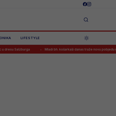
ONIKA
LIFESTYLE
burga
Mladi bh. košarkaši danas traže novu pobjedu na Eurobasketu