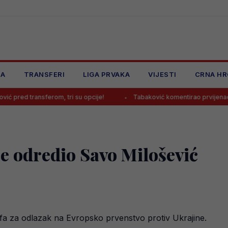
JA
TRANSFERI
LIGA PRVAKA
VIJESTI
CRNA HR
erom, tri su opcije!
Tabaković komentirao prvijenac u dresu Salz
 je odredio Savo Milošević
ffa za odlazak na Evropsko prvenstvo protiv Ukrajine.