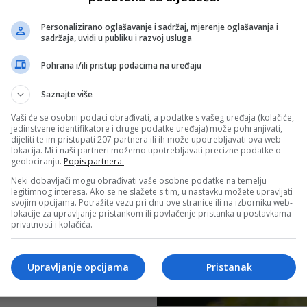
Personalizirano oglašavanje i sadržaj, mjerenje oglašavanja i
sadržaja, uvidi u publiku i razvoj usluga
Pohrana i/ili pristup podacima na uređaju
Saznajte više
Vaši će se osobni podaci obrađivati, a podatke s vašeg uređaja (kolačiće,
jedinstvene identifikatore i druge podatke uređaja) može pohranjivati,
dijeliti te im pristupati 207 partnera ili ih može upotrebljavati ova web-
lokacija. Mi i naši partneri možemo upotrebljavati precizne podatke o
geolociranju.
Popis partnera.
Neki dobavljači mogu obrađivati vaše osobne podatke na temelju
legitimnog interesa. Ako se ne slažete s tim, u nastavku možete upravljati
svojim opcijama. Potražite vezu pri dnu ove stranice ili na izborniku web-
lokacije za upravljanje pristankom ili povlačenje pristanka u postavkama
privatnosti i kolačića.
Upravljanje opcijama
Pristanak