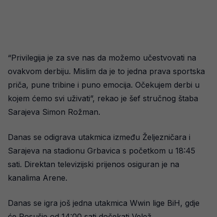
“Privilegija je za sve nas da možemo učestvovati na
ovakvom derbiju. Mislim da je to jedna prava sportska
priča, pune tribine i puno emocija. Očekujem derbi u
kojem ćemo svi uživati”, rekao je šef stručnog štaba
Sarajeva Simon Rožman.
Danas se odigrava utakmica između Željezničara i
Sarajeva na stadionu Grbavica s početkom u 18:45
sati. Direktan televizijski prijenos osiguran je na
kanalima Arene.
Danas se igra još jedna utakmica Wwin lige BiH, gdje
će Posušje od 14:00 sati dočekati Velež.