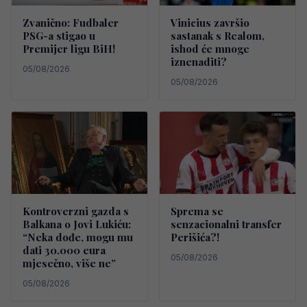
Zvanično: Fudbaler
Vinicius završio
PSG-a stigao u
sastanak s Realom,
Premijer ligu BiH!
ishod će mnoge
iznenaditi?
05/08/2026
05/08/2026
Kontroverzni gazda s
Sprema se
Balkana o Jovi Lukiću:
senzacionalni transfer
“Neka dođe, mogu mu
Perišića?!
dati 30.000 eura
05/08/2026
mjesečno, više ne”
05/08/2026