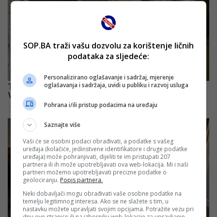
SOP.BA traži vašu dozvolu za korištenje ličnih
podataka za sljedeće:
Personalizirano oglašavanje i sadržaj, mjerenje
oglašavanja i sadržaja, uvidi u publiku i razvoj usluga
Pohrana i/ili pristup podacima na uređaju
Saznajte više
Vaši će se osobni podaci obrađivati, a podatke s vašeg
uređaja (kolačiće, jedinstvene identifikatore i druge podatke
uređaja) može pohranjivati, dijeliti te im pristupati 207
partnera ili ih može upotrebljavati ova web-lokacija. Mi i naši
partneri možemo upotrebljavati precizne podatke o
geolociranju.
Popis partnera.
Neki dobavljači mogu obrađivati vaše osobne podatke na
temelju legitimnog interesa. Ako se ne slažete s tim, u
nastavku možete upravljati svojim opcijama. Potražite vezu pri
dnu ove stranice ili na izborniku web-lokacije za upravljanje