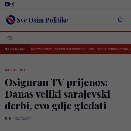
Skip
to
content
Sve Osim Politike
Kontroverzni gazda s Balkana o Jovi Lukiću: “Neka dođe, mogu mu
NAJNOVIJE
AKTUELNO
Osiguran TV prijenos:
Danas veliki sarajevski
derbi, evo gdje gledati
E. H.
·
03/03/2024