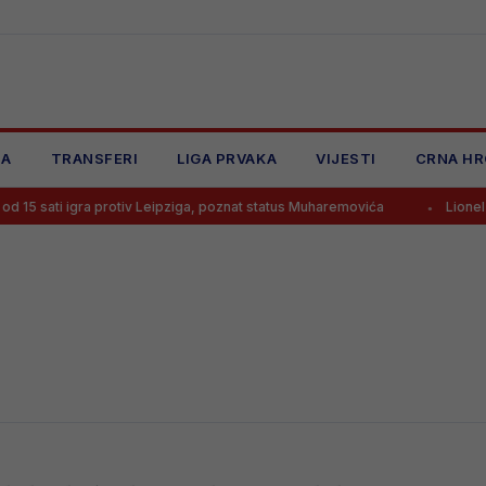
JA
TRANSFERI
LIGA PRVAKA
VIJESTI
CRNA HR
5 sati igra protiv Leipziga, poznat status Muharemovića
Lionel Mes