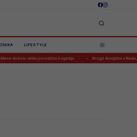
ONIKA
LIFESTYLE
si doživio veliku porodičnu tragediju
Stroga disciplina u Realu, Mo