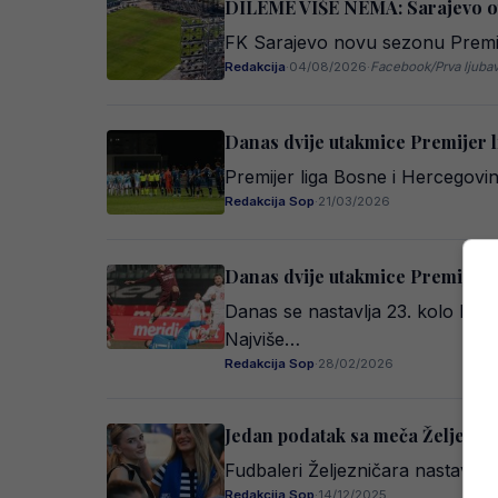
DILEME VIŠE NEMA: Sarajevo otk
FK Sarajevo novu sezonu Premije
Redakcija
·
04/08/2026
·
Facebook/Prva ljubav
Danas dvije utakmice Premijer lige
Premijer liga Bosne i Hercegovine
Redakcija Sop
·
21/03/2026
Danas dvije utakmice Premijer li
Danas se nastavlja 23. kolo Premi
Najviše…
Redakcija Sop
·
28/02/2026
Jedan podatak sa meča Željeznič
Fudbaleri Željezničara nastavili 
Redakcija Sop
·
14/12/2025