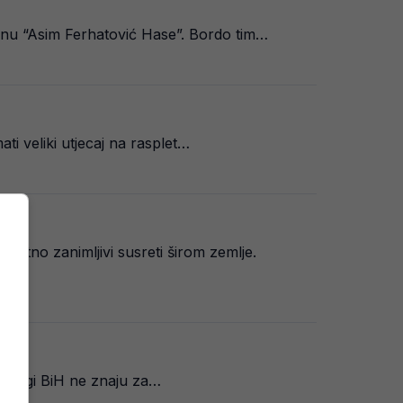
onu “Asim Ferhatović Hase”. Bordo tim…
ti veliki utjecaj na rasplet…
uzetno zanimljivi susreti širom zemlje.
jer ligi BiH ne znaju za…