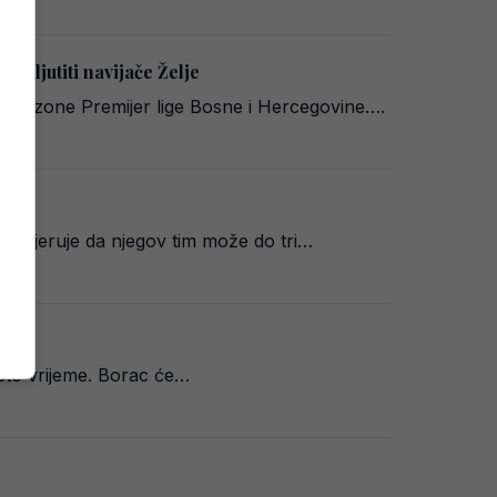
zljutiti navijače Želje
ove sezone Premijer lige Bosne i Hercegovine….
li vjeruje da njegov tim može do tri…
isto vrijeme. Borac će…