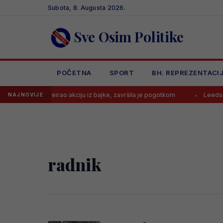
Skip
Subota, 8. Augusta 2026.
to
content
Sve Osim Politike
POČETNA
SPORT
BH. REPREZENTACI
Alajbegović kreirao akciju iz bajke, završila je pogotkom
Leeds od 1
NAJNOVIJE
radnik