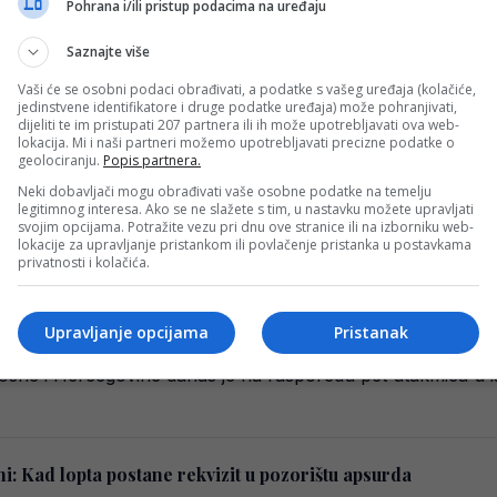
Pohrana i/ili pristup podacima na uređaju
Saznajte više
entira zvižduke odmah u prvom kolu, odgovor će dodatno ra
Vaši će se osobni podaci obrađivati, a podatke s vašeg uređaja (kolačiće,
i su sa Radnikom iz Bijeljine rezultatom 1:1 u prvom kolu n
jedinstvene identifikatore i druge podatke uređaja) može pohranjivati,
dijeliti te im pristupati 207 partnera ili ih može upotrebljavati ova web-
lokacija. Mi i naši partneri možemo upotrebljavati precizne podatke o
geolociranju.
Popis partnera.
Neki dobavljači mogu obrađivati vaše osobne podatke na temelju
u pred meč protiv Radnika
legitimnog interesa. Ako se ne slažete s tim, u nastavku možete upravljati
svojim opcijama. Potražite vezu pri dnu ove stranice ili na izborniku web-
n Zekić govorio je o narednom protivniku sa poštovanjem, a
lokacije za upravljanje pristankom ili povlačenje pristanka u postavkama
privatnosti i kolačića.
Upravljanje opcijama
Pristanak
anas možemo saznati putnika u niži rang!
 Bosne i Hercegovine danas je na rasporedu pet utakmica u 
ini: Kad lopta postane rekvizit u pozorištu apsurda