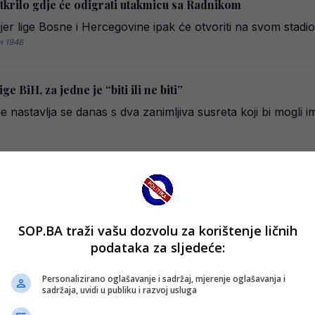
rilo gdje će odigrati utakmicu sa Radnikom
r lige Bosne i Hercegovine ipak će otvoriti na svom stadi
i 1946
 BiH, za jedne je “biti ili ne biti”
 nastavlja se danas s dva zanimljiva susreta koji bi mogli ima
ge BiH, veliki derbi u Banjaluci
jer lige Bosne i Hercegovine, a ljubitelje fudbala očekuju iz
SOP.BA traži vašu dozvolu za korištenje ličnih
podataka za sljedeće:
ar – Radnik će vas šokirati
Personalizirano oglašavanje i sadržaj, mjerenje oglašavanja i
sadržaja, uvidi u publiku i razvoj usluga
su sa nizom loših rezultata, te Plavi već sedam kola u Premi