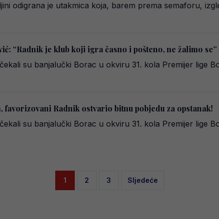
jeljini odigrana je utakmica koja, barem prema semaforu, iz
vić: “Radnik je klub koji igra časno i pošteno, ne žalimo se”
očekali su banjalučki Borac u okviru 31. kola Premijer lige 
, favorizovani Radnik ostvario bitnu pobjedu za opstanak!
očekali su banjalučki Borac u okviru 31. kola Premijer lige 
Posts
1
2
3
Sljedeće
pagination