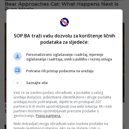
SOP.BA traži vašu dozvolu za korištenje ličnih
podataka za sljedeće:
Personalizirano oglašavanje i sadržaj, mjerenje
oglašavanja i sadržaja, uvidi u publiku i razvoj usluga
Pohrana i/ili pristup podacima na uređaju
Saznajte više
Vaši će se osobni podaci obrađivati, a podatke s vašeg
uređaja (kolačiće, jedinstvene identifikatore i druge podatke
uređaja) može pohranjivati, dijeliti te im pristupati 207
partnera ili ih može upotrebljavati ova web-lokacija. Mi i naši
partneri možemo upotrebljavati precizne podatke o
geolociranju.
Popis partnera.
Neki dobavljači mogu obrađivati vaše osobne podatke na
temelju legitimnog interesa. Ako se ne slažete s tim, u