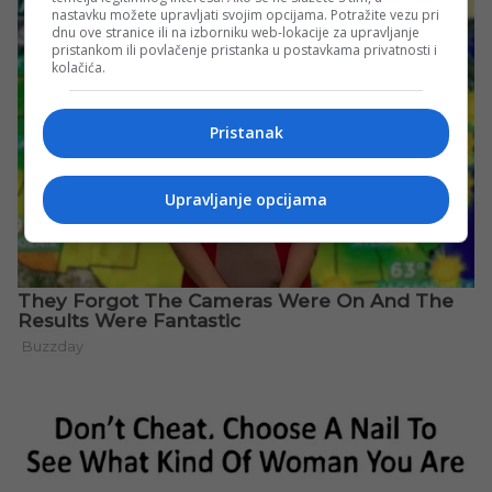
nastavku možete upravljati svojim opcijama. Potražite vezu pri
dnu ove stranice ili na izborniku web-lokacije za upravljanje
pristankom ili povlačenje pristanka u postavkama privatnosti i
kolačića.
Pristanak
Upravljanje opcijama