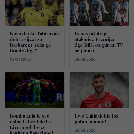
Novosti oko Tahirovića
Danas još dvije
dobra vijest za
utakmice Premijer
Barbareza, čeka ga
lige BiH, osigurani TV
Bundesliga?
prijenosi
08/08/2026
08/08/2026
Bomba koja je sve
Jovo Lukić dobio još
ostavila bez teksta:
jednu ponudu!
Liverpool doveo
08/08/2026
kapitena Barcelone!