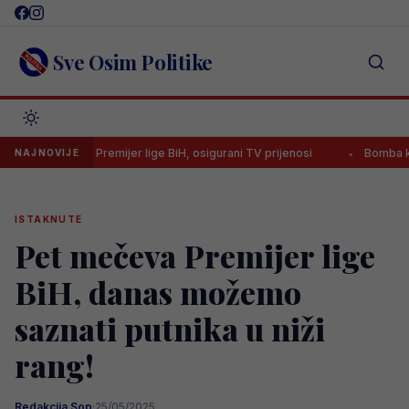
Skip
to
content
Sve Osim Politike
utakmice Premijer lige BiH, osigurani TV prijenosi
Bomba koja je sv
NAJNOVIJE
ISTAKNUTE
Pet mečeva Premijer lige
BiH, danas možemo
saznati putnika u niži
rang!
Redakcija Sop
·
25/05/2025