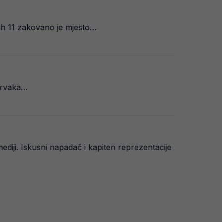
nih 11 zakovano je mjesto…
 prvaka…
iji. Iskusni napadač i kapiten reprezentacije