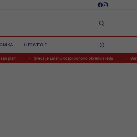
ONIKA
LIFESTYLE
 plan!
Sreća je Emanu Košpi ponovo okrenula leđa
Barbar