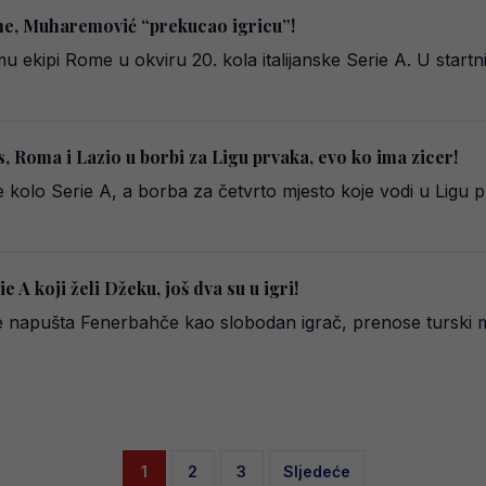
me, Muharemović “prekucao igricu”!
u ekipi Rome u okviru 20. kola italijanske Serie A. U start
s, Roma i Lazio u borbi za Ligu prvaka, evo ko ima zicer!
je kolo Serie A, a borba za četvrto mjesto koje vodi u Ligu
ie A koji želi Džeku, još dva su u igri!
 napušta Fenerbahče kao slobodan igrač, prenose turski med
Posts
1
2
3
Sljedeće