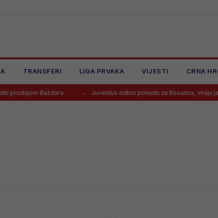
JA
TRANSFERI
LIGA PRVAKA
VIJESTI
CRNA HR
i prodajom Baždara
Juventus odbio ponudu za Bosanca, imaju jasan