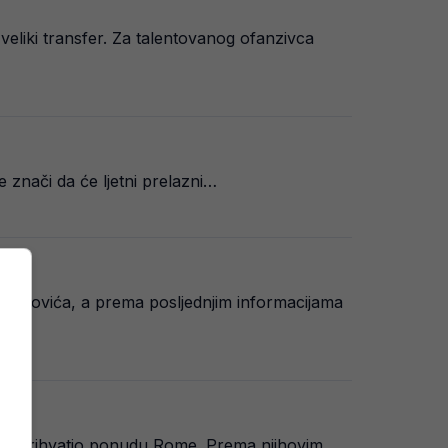
veliki transfer. Za talentovanog ofanzivca
e znači da će ljetni prelazni…
begovića, a prema posljednjim informacijama
vodno prihvatio ponudu Rome. Prema njihovim