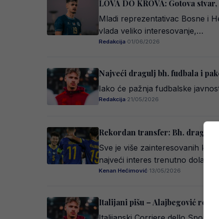
LOVA DO KROVA: Gotova stvar, K
Mladi reprezentativac Bosne i He
vlada veliko interesovanje,…
Redakcija
·
01/06/2026
Najveći dragulj bh. fudbala i pak
Iako će pažnja fudbalske javnost
Redakcija
·
21/05/2026
Rekordan transfer: Bh. dragulj 
Sve je više zainteresovanih kl
najveći interes trenutno dolazi i
Kenan Hećimović
·
13/05/2026
Italijani pišu – Alajbegović reka
Italijanski Corriere dello Sport