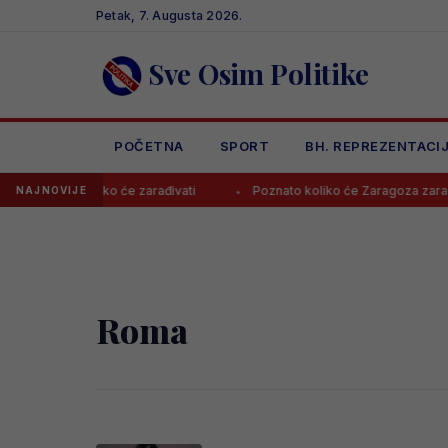
Skip
Petak, 7. Augusta 2026.
to
content
Sve Osim Politike
POČETNA
SPORT
BH. REPREZENTACI
 poznato koliko će zarađivati
Poznato koliko će Zaragoza zaradit
NAJNOVIJE
Roma