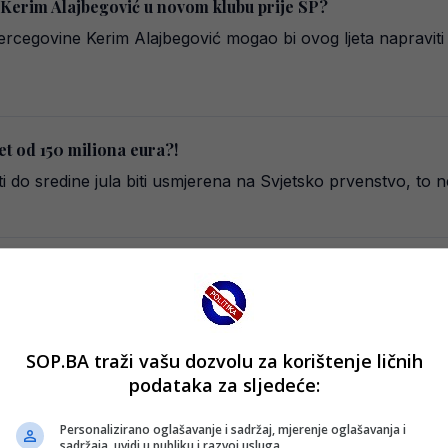
erim Alajbegović u novom klubu prije SP?
rcegovine Kerim Alajbegović mogao bi ovog ljeta napraviti 
et od 150 miliona eura?!
i do sredine jula biti usmjerena na Svjetsko prvenstvo, to n
u Premiershipu?!
ubova za mladog bosanskohercegovačkog talenta Kerima Alaj
z…
SOP.BA traži vašu dozvolu za korištenje ličnih
podataka za sljedeće:
o DA!
Personalizirano oglašavanje i sadržaj, mjerenje oglašavanja i
 jutros piše da je mladi fudbaler Kerim Alajbegović (18) na
sadržaja, uvidi u publiku i razvoj usluga