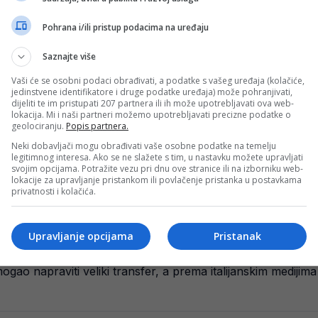
Pohrana i/ili pristup podacima na uređaju
Saznajte više
 – Kerim Alajbegović u transferu vrijednom 30 mil. eura rad
Vaši će se osobni podaci obrađivati, a podatke s vašeg uređaja (kolačiće,
jedinstvene identifikatore i druge podatke uređaja) može pohranjivati,
rku za jednim od najperspektivnijih mladih nogometaša iz 
dijeliti te im pristupati 207 partnera ili ih može upotrebljavati ova web-
lokacija. Mi i naši partneri možemo upotrebljavati precizne podatke o
geolociranju.
Popis partnera.
Neki dobavljači mogu obrađivati vaše osobne podatke na temelju
legitimnog interesa. Ako se ne slažete s tim, u nastavku možete upravljati
 Za vikend važan sastanak u Italiji
svojim opcijama. Potražite vezu pri dnu ove stranice ili na izborniku web-
lokacije za upravljanje pristankom ili povlačenje pristanka u postavkama
ijeti važne odluke u redovima AS Roma, gdje je zakazan sa
privatnosti i kolačića.
Upravljanje opcijama
Pristanak
 prihvatio ponudu koja se ne odbija
mogao napraviti veliki transfer, a prema italijanskim mediji