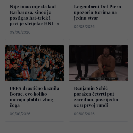
Nije imao mjesta kod
Legendarni Del Piero
Barbareza, sinoć je
upozorio Kerima na
postigao hat-trick i
jednu stvar
prvi je strijelac HNL-a
09/08/2026
09/08/2026
UEFA drastično kaznila
Benjamin Šehić
Borac, evo koliko
poražen četvrti put
moraju platiti i zbog
zaredom, povrijedio
čega
se u prvoj rundi
09/08/2026
09/08/2026