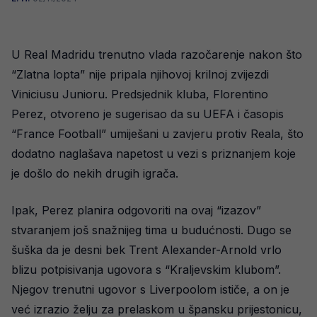
U Real Madridu trenutno vlada razočarenje nakon što
“Zlatna lopta” nije pripala njihovoj krilnoj zvijezdi
Viniciusu Junioru. Predsjednik kluba, Florentino
Perez, otvoreno je sugerisao da su UEFA i časopis
“France Football” umiješani u zavjeru protiv Reala, što
dodatno naglašava napetost u vezi s priznanjem koje
je došlo do nekih drugih igrača.
Ipak, Perez planira odgovoriti na ovaj “izazov”
stvaranjem još snažnijeg tima u budućnosti. Dugo se
šuška da je desni bek Trent Alexander-Arnold vrlo
blizu potpisivanja ugovora s “Kraljevskim klubom”.
Njegov trenutni ugovor s Liverpoolom ističe, a on je
već izrazio želju za prelaskom u špansku prijestonicu,