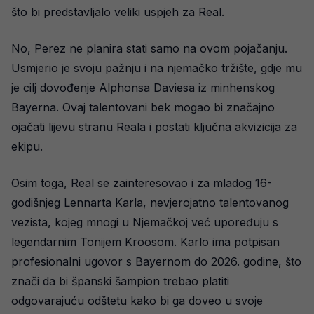
što bi predstavljalo veliki uspjeh za Real.
No, Perez ne planira stati samo na ovom pojačanju.
Usmjerio je svoju pažnju i na njemačko tržište, gdje mu
je cilj dovođenje Alphonsa Daviesa iz minhenskog
Bayerna. Ovaj talentovani bek mogao bi značajno
ojačati lijevu stranu Reala i postati ključna akvizicija za
ekipu.
Osim toga, Real se zainteresovao i za mladog 16-
godišnjeg Lennarta Karla, nevjerojatno talentovanog
vezista, kojeg mnogi u Njemačkoj već upoređuju s
legendarnim Tonijem Kroosom. Karlo ima potpisan
profesionalni ugovor s Bayernom do 2026. godine, što
znači da bi španski šampion trebao platiti
odgovarajuću odštetu kako bi ga doveo u svoje