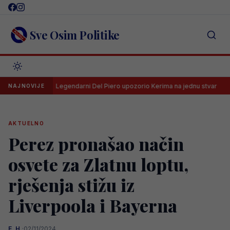
Skip
to
content
Sve Osim Politike
Legendarni Del Piero upozorio Kerima na jednu stvar
UEFA
NAJNOVIJE
AKTUELNO
Perez pronašao način
osvete za Zlatnu loptu,
rješenja stižu iz
Liverpoola i Bayerna
E. H.
·
02/11/2024