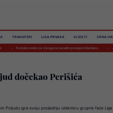
JA
TRANSFERI
LIGA PRVAKA
VIJESTI
CRNA HR
oznato koliko će Zaragoza zaraditi prodajom Baždara
Juventus odb
ljud dočekao Perišića
 Poljudu igra svoju posljednju utakmicu grupne faze Lige n