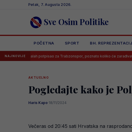
Skip
Petak, 7. Augusta 2026.
to
content
Sve Osim Politike
POČETNA
SPORT
BH. REPREZENTACI
Salah potpisao za Trabzonspor, poznato koliko će zarađivati
P
NAJNOVIJE
AKTUELNO
Pogledajte kako je Po
Haris Kapo
·
18/11/2024
Večeras od 20:45 sati Hrvatska na rasprodanom