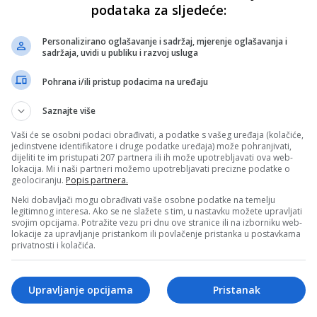
podataka za sljedeće:
Personalizirano oglašavanje i sadržaj, mjerenje oglašavanja i
sadržaja, uvidi u publiku i razvoj usluga
Pohrana i/ili pristup podacima na uređaju
Saznajte više
Vaši će se osobni podaci obrađivati, a podatke s vašeg uređaja (kolačiće,
jedinstvene identifikatore i druge podatke uređaja) može pohranjivati,
dijeliti te im pristupati 207 partnera ili ih može upotrebljavati ova web-
lokacija. Mi i naši partneri možemo upotrebljavati precizne podatke o
geolociranju.
Popis partnera.
Neki dobavljači mogu obrađivati vaše osobne podatke na temelju
legitimnog interesa. Ako se ne slažete s tim, u nastavku možete upravljati
svojim opcijama. Potražite vezu pri dnu ove stranice ili na izborniku web-
lokacije za upravljanje pristankom ili povlačenje pristanka u postavkama
privatnosti i kolačića.
Upravljanje opcijama
Pristanak