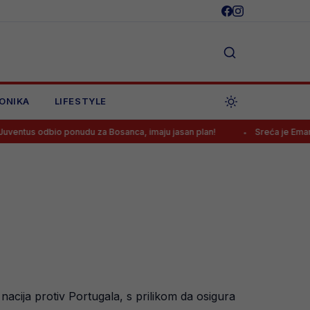
ONIKA
LIFESTYLE
io ponudu za Bosanca, imaju jasan plan!
Sreća je Emanu Košpi pon
acija protiv Portugala, s prilikom da osigura