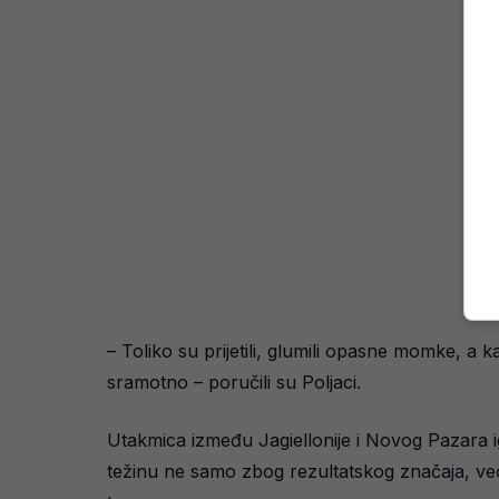
– Toliko su prijetili, glumili opasne momke, a 
sramotno – poručili su Poljaci.
Utakmica između Jagiellonije i Novog Pazara i
težinu ne samo zbog rezultatskog značaja, već