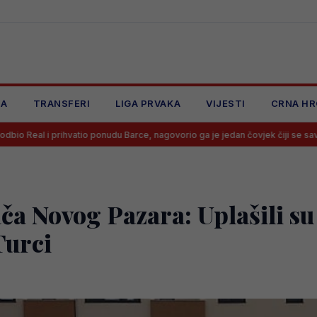
JA
TRANSFERI
LIGA PRVAKA
VIJESTI
CRNA HR
io ponudu Barce, nagovorio ga je jedan čovjek čiji se savjet mora slušati
ača Novog Pazara: Uplašili su
Turci