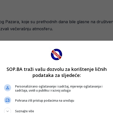
ovog Pazara, koje su prethodnih dana bile glasne na društv
azvali večerašnju atmosferu.
SOP.BA traži vašu dozvolu za korištenje ličnih
podataka za sljedeće:
Personalizirano oglašavanje i sadržaj, mjerenje oglašavanja i
sadržaja, uvidi u publiku i razvoj usluga
Pohrana i/ili pristup podacima na uređaju
Saznajte više