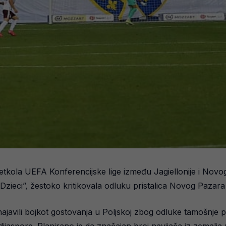
etkola UEFA Konferencijske lige između Jagiellonije i Novo
Dzieci”, žestoko kritikovala odluku pristalica Novog Pazara
javili bojkot gostovanja u Poljskoj zbog odluke tamošnje po
 dijaspore. Planirano je da značajan broj navijača iz zemal