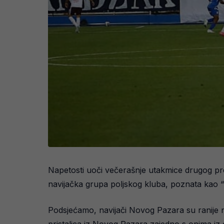
Napetosti uoči večerašnje utakmice drugog pr
navijačka grupa poljskog kluba, poznata kao “
Podsjećamo, navijači Novog Pazara su ranije na
pristalica iz Novog Pazara zajedno s onima iz