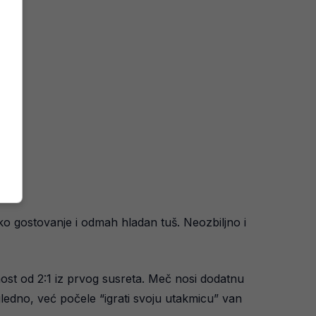
sko gostovanje i odmah hladan tuš. Neozbiljno i
ost od 2:1 iz prvog susreta. Meč nosi dodatnu
ledno, već počele “igrati svoju utakmicu” van