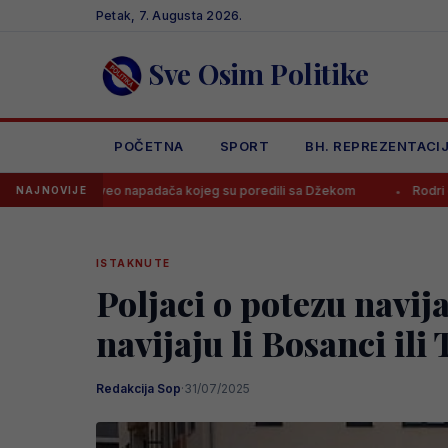
Skip
Petak, 7. Augusta 2026.
to
content
Sve Osim Politike
POČETNA
SPORT
BH. REPREZENTACI
o napadača kojeg su poredili sa Džekom
Rodri odbio Real i prihvat
NAJNOVIJE
ISTAKNUTE
Poljaci o potezu navij
navijaju li Bosanci ili 
Redakcija Sop
·
31/07/2025