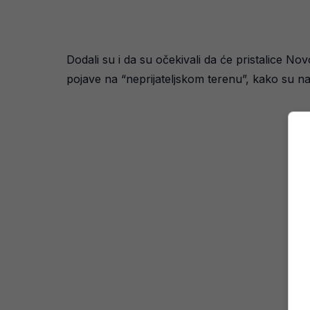
Dodali su i da su očekivali da će pristalice N
pojave na “neprijateljskom terenu”, kako su n