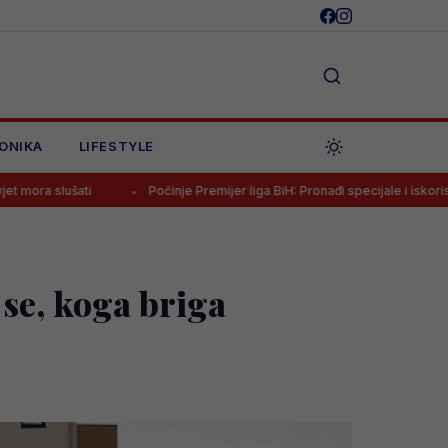
ONIKA
LIFESTYLE
Počinje Premijer liga BiH: Pronađi specijale i iskoristi jedinstvenu pon
 se, koga briga