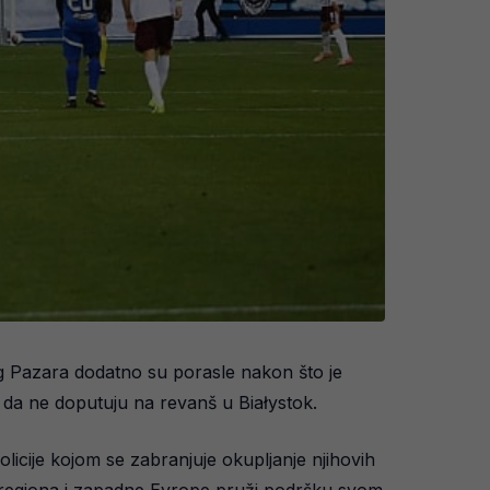
g Pazara dodatno su porasle nakon što je
 da ne doputuju na revanš u Białystok.
licije kojom se zabranjuje okupljanje njihovih
ja regiona i zapadne Evrope pruži podršku svom