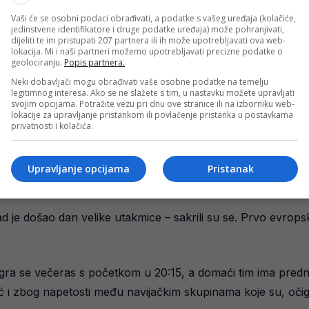
Vaši će se osobni podaci obrađivati, a podatke s vašeg uređaja (kolačiće,
jedinstvene identifikatore i druge podatke uređaja) može pohranjivati,
dijeliti te im pristupati 207 partnera ili ih može upotrebljavati ova web-
lokacija. Mi i naši partneri možemo upotrebljavati precizne podatke o
geolociranju.
Popis partnera.
Neki dobavljači mogu obrađivati vaše osobne podatke na temelju
legitimnog interesa. Ako se ne slažete s tim, u nastavku možete upravljati
svojim opcijama. Potražite vezu pri dnu ove stranice ili na izborniku web-
lokacije za upravljanje pristankom ili povlačenje pristanka u postavkama
privatnosti i kolačića.
Upravljanje opcijama
Pristanak
kad je došao dan velike utakmice – sakrili su se. Prvo evrop
gra se večeras s početkom u 20:15, a domaći tim ima predn
 i zbog napetosti među navijačkim skupinama koje su, očig