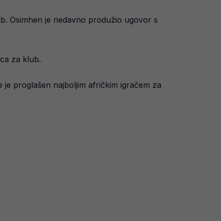
 klub. Osimhen je nedavno produžio ugovor s
ica za klub.
te je proglašen najboljim afričkim igračem za