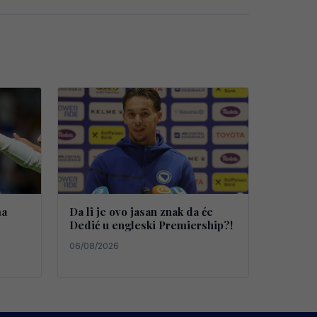
ma
Da li je ovo jasan znak da će
Dedić u engleski Premiership?!
06/08/2026