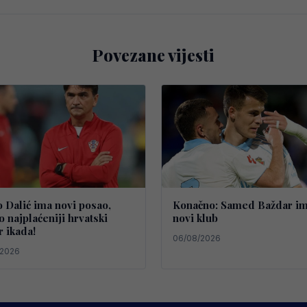
Povezane vijesti
o Dalić ima novi posao,
Konačno: Samed Baždar i
o najplaćeniji hrvatski
novi klub
r ikada!
06/08/2026
/2026