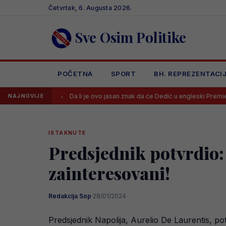
Skip
Četvrtak, 6. Augusta 2026.
to
content
Sve Osim Politike
POČETNA
SPORT
BH. REPREZENTACI
lub
Da li je ovo jasan znak da će Dedić u engleski Premiership?!
NAJNOVIJE
ISTAKNUTE
Predsjednik potvrdio: 
zainteresovani!
Redakcija Sop
·
28/01/2024
Predsjednik Napolija, Aurelio De Laurentis, po