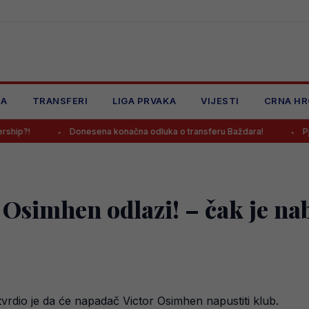
JA
TRANSFERI
LIGA PRVAKA
VIJESTI
CRNA HR
Donesena konačna odluka o transferu Baždara!
Pjanić otkrio
Osimhen odlazi! – čak je nab
tvrdio je da će napadač Victor Osimhen napustiti klub.