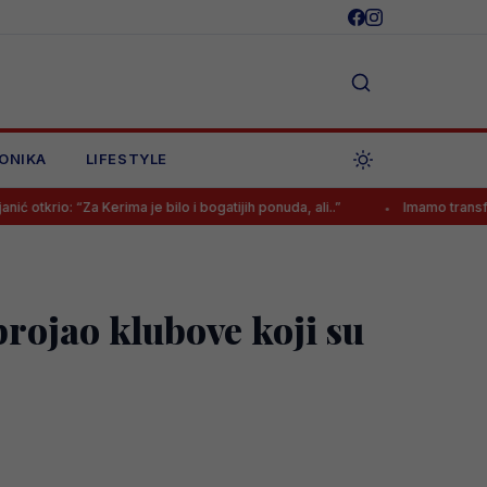
ONIKA
LIFESTYLE
: “Za Kerima je bilo i bogatijih ponuda, ali..”
Imamo transfer ljeta od
rojao klubove koji su