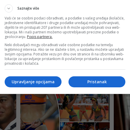
Saznajte više
Vaši će se osobni podaci obrađivati, a podatke s vašeg uređaja (kolačiće,
jedinstvene identifikatore i druge podatke uređaja) može pohranjivati,
dijeliti te im pristupati 207 partnera ili ih može upotrebljavati ova web-
lokacija. Mi i naši partneri možemo upotrebljavati precizne podatke o
geolociranju.
Popis partnera.
Neki dobavljači mogu obrađivati vaše osobne podatke na temelju
legitimnog interesa. Ako se ne slažete s tim, u nastavku možete upravljati
svojim opcijama. Potražite vezu pri dnu ove stranice ili na izborniku web-
lokacije za upravljanje pristankom ili povlačenje pristanka u postavkama
privatnosti i kolačića.
Upravljanje opcijama
Pristanak