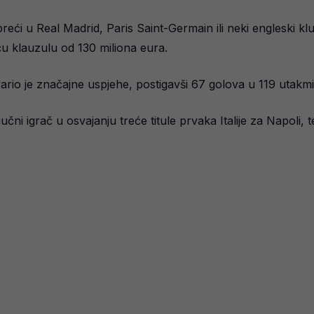
 preći u Real Madrid, Paris Saint-Germain ili neki engleski
ću klauzulu od 130 miliona eura.
tvario je značajne uspjehe, postigavši 67 golova u 119 utakm
čni igrač u osvajanju treće titule prvaka Italije za Napoli, 