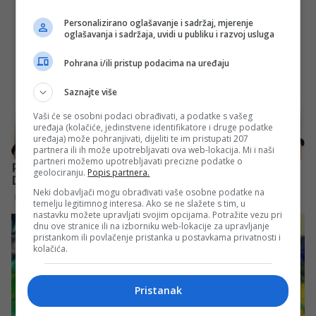
Personalizirano oglašavanje i sadržaj, mjerenje
oglašavanja i sadržaja, uvidi u publiku i razvoj usluga
Pohrana i/ili pristup podacima na uređaju
Saznajte više
Vaši će se osobni podaci obrađivati, a podatke s vašeg
uređaja (kolačiće, jedinstvene identifikatore i druge podatke
uređaja) može pohranjivati, dijeliti te im pristupati 207
partnera ili ih može upotrebljavati ova web-lokacija. Mi i naši
partneri možemo upotrebljavati precizne podatke o
geolociranju.
Popis partnera.
Neki dobavljači mogu obrađivati vaše osobne podatke na
temelju legitimnog interesa. Ako se ne slažete s tim, u
nastavku možete upravljati svojim opcijama. Potražite vezu pri
dnu ove stranice ili na izborniku web-lokacije za upravljanje
pristankom ili povlačenje pristanka u postavkama privatnosti i
kolačića.
Pristanak