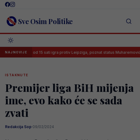
Skip
to
content
Sve Osim Politike
Leeds od 15 sati igra protiv Leipziga, poznat status Muharemovića
NAJNOVIJE
ISTAKNUTE
Premijer liga BiH mijenja
ime, evo kako će se sada
zvati
Redakcija Sop
·
09/02/2024