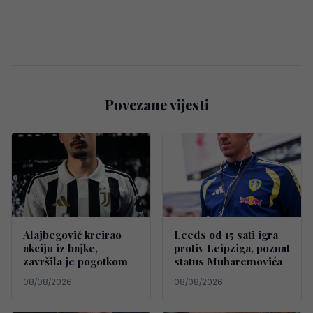
Povezane vijesti
Alajbegović kreirao
Leeds od 15 sati igra
akciju iz bajke,
protiv Leipziga, poznat
završila je pogotkom
status Muharemovića
08/08/2026
08/08/2026