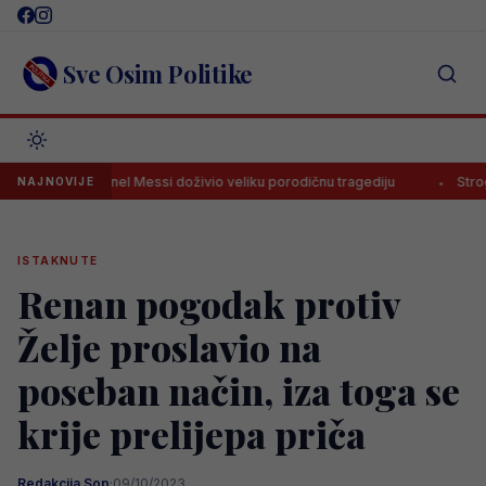
Skip
to
content
Sve Osim Politike
Lionel Messi doživio veliku porodičnu tragediju
Stroga discip
NAJNOVIJE
ISTAKNUTE
Renan pogodak protiv
Želje proslavio na
poseban način, iza toga se
krije prelijepa priča
Redakcija Sop
·
09/10/2023