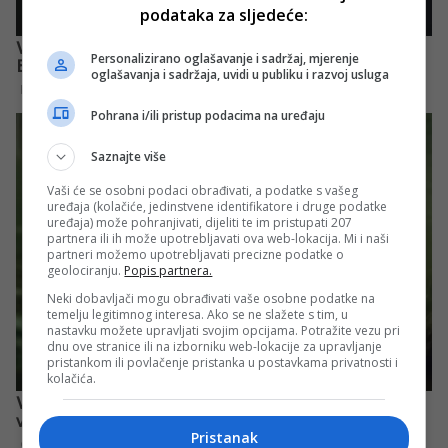
podataka za sljedeće:
Personalizirano oglašavanje i sadržaj, mjerenje
oglašavanja i sadržaja, uvidi u publiku i razvoj usluga
Pohrana i/ili pristup podacima na uređaju
Saznajte više
Vaši će se osobni podaci obrađivati, a podatke s vašeg
uređaja (kolačiće, jedinstvene identifikatore i druge podatke
uređaja) može pohranjivati, dijeliti te im pristupati 207
partnera ili ih može upotrebljavati ova web-lokacija. Mi i naši
partneri možemo upotrebljavati precizne podatke o
geolociranju.
Popis partnera.
Neki dobavljači mogu obrađivati vaše osobne podatke na
temelju legitimnog interesa. Ako se ne slažete s tim, u
nastavku možete upravljati svojim opcijama. Potražite vezu pri
dnu ove stranice ili na izborniku web-lokacije za upravljanje
pristankom ili povlačenje pristanka u postavkama privatnosti i
kolačića.
Pristanak