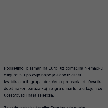
Podsjetimo, plasman na Euro, uz domaćina Njemačku,
osiguravaju po dvije najbolje ekipe iz deset
kvalifikacionih grupa, dok ćemo preostala tri učesnika
dobiti nakon baraža koji se igra u martu, a u kojem će
učestvovati i naša selekcija.
Za sada, spisak učesnika Eura izgleda ovako: