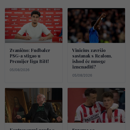
Zvanično: Fudbaler
Vinicius završio
PSG-a stigao u
sastanak s Realom,
Premijer ligu BiH!
ishod će mnoge
iznenaditi?
05/08/2026
05/08/2026
Kontroverzni gazda s
Sprema se