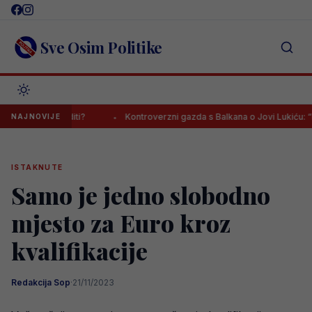
Skip
to
content
Sve Osim Politike
e iznenaditi?
Kontroverzni gazda s Balkana o Jovi Lukiću: “Neka 
NAJNOVIJE
ISTAKNUTE
Samo je jedno slobodno
mjesto za Euro kroz
kvalifikacije
Redakcija Sop
·
21/11/2023