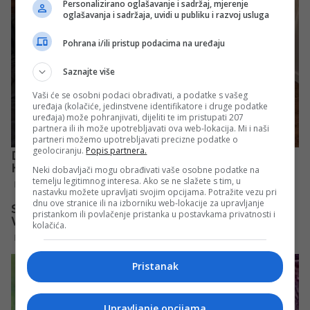
Personalizirano oglašavanje i sadržaj, mjerenje
oglašavanja i sadržaja, uvidi u publiku i razvoj usluga
Pohrana i/ili pristup podacima na uređaju
Saznajte više
Vaši će se osobni podaci obrađivati, a podatke s vašeg
uređaja (kolačiće, jedinstvene identifikatore i druge podatke
uređaja) može pohranjivati, dijeliti te im pristupati 207
partnera ili ih može upotrebljavati ova web-lokacija. Mi i naši
partneri možemo upotrebljavati precizne podatke o
geolociranju.
Popis partnera.
Neki dobavljači mogu obrađivati vaše osobne podatke na
temelju legitimnog interesa. Ako se ne slažete s tim, u
nastavku možete upravljati svojim opcijama. Potražite vezu pri
dnu ove stranice ili na izborniku web-lokacije za upravljanje
pristankom ili povlačenje pristanka u postavkama privatnosti i
kolačića.
Pristanak
Upravljanje opcijama