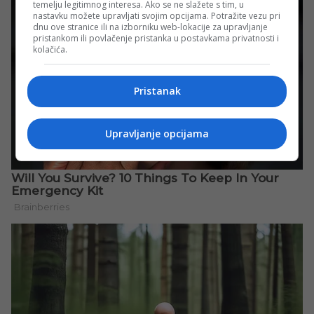
temelju legitimnog interesa. Ako se ne slažete s tim, u
nastavku možete upravljati svojim opcijama. Potražite vezu pri
dnu ove stranice ili na izborniku web-lokacije za upravljanje
pristankom ili povlačenje pristanka u postavkama privatnosti i
kolačića.
Pristanak
Upravljanje opcijama