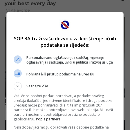
SOP.BA traži vašu dozvolu za korištenje ličnih
podataka za sljedeće:
Personalizirano oglašavanje i sadržaj, mjerenje
oglašavanja i sadržaja, uvidi u publiku i razvoj usluga
Pohrana i/ili pristup podacima na uređaju
Saznajte više
Vaši će se osobni podaci obrađivati, a podatke s vašeg
uređaja (kolačiće, jedinstvene identifikatore i druge podatke
uređaja) može pohranjivati, dijeliti te im pristupati 207
partnera ili ih može upotrebljavati ova web-lokacija. Mi i naši
partneri možemo upotrebljavati precizne podatke o
geolociranju.
Popis partnera.
Neki dobavljači mogu obrađivati vaše osobne podatke na