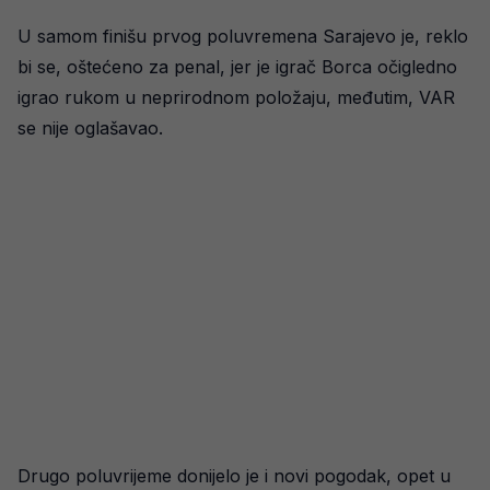
U samom finišu prvog poluvremena Sarajevo je, reklo
bi se, oštećeno za penal, jer je igrač Borca očigledno
igrao rukom u neprirodnom položaju, međutim, VAR
se nije oglašavao.
Drugo poluvrijeme donijelo je i novi pogodak, opet u