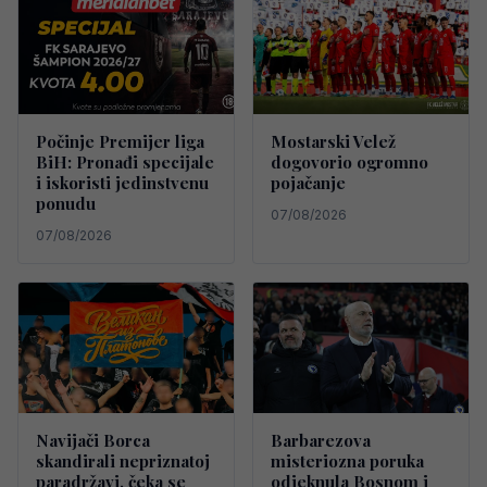
Počinje Premijer liga
Mostarski Velež
BiH: Pronađi specijale
dogovorio ogromno
i iskoristi jedinstvenu
pojačanje
ponudu
07/08/2026
07/08/2026
Navijači Borca
Barbarezova
skandirali nepriznatoj
misteriozna poruka
paradržavi, čeka se
odjeknula Bosnom i