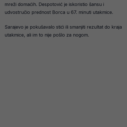
mreži domaćih. Despotović je iskoristio šansu i
udvostručio prednost Borca u 67. minuti utakmice.
Sarajevo je pokušavalo stići ili smanjiti rezultat do kraja
utakmice, ali im to nije pošlo za nogom.