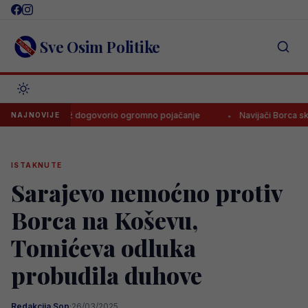
Skip
to
content
Sve Osim Politike
ski Velež dogovorio ogromno pojačanje
Navijači Borca skandirali
NAJNOVIJE
ISTAKNUTE
Sarajevo nemoćno protiv
Borca na Koševu,
Tomićeva odluka
probudila duhove
Redakcija Sop
·
26/03/2025