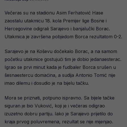
Večeras su na stadionu Asim Ferhatović Hase
zaostalu utakmicu 18. kola Premijer lige Bosne i
Hercegovine odigrali Sarajevo i banjalučki Borac.
Utakmica je završena pobjedom Borca rezultatom 0-2.
Sarajevo je na Koševu dočekalo Borac, a na samom
početku utakmice gostujući tim je dobio jedanaesterac.
Igrao se prvi minut kada je fudbaler Borca srušen u
šesnaestercu domaćina, a sudija Antonio Tomić nije
imao dilemu i dosudio je na bijelu tačku.
Mora se priznati, potpuno ispravno. Sa bijele tačke
siguran je bio Vuković, koji je i večeras odigrao
izuzetno dobru partiju. Iako je Sarajevo prijetilo do
kraja prvog poluvremena, rezultat se nije mijenjao.