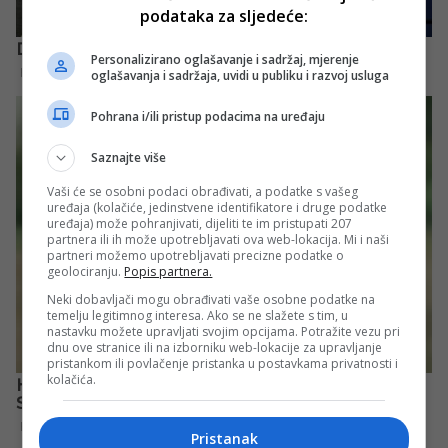
podataka za sljedeće:
Personalizirano oglašavanje i sadržaj, mjerenje
oglašavanja i sadržaja, uvidi u publiku i razvoj usluga
Pohrana i/ili pristup podacima na uređaju
Saznajte više
Vaši će se osobni podaci obrađivati, a podatke s vašeg
uređaja (kolačiće, jedinstvene identifikatore i druge podatke
uređaja) može pohranjivati, dijeliti te im pristupati 207
partnera ili ih može upotrebljavati ova web-lokacija. Mi i naši
partneri možemo upotrebljavati precizne podatke o
geolociranju.
Popis partnera.
Neki dobavljači mogu obrađivati vaše osobne podatke na
temelju legitimnog interesa. Ako se ne slažete s tim, u
nastavku možete upravljati svojim opcijama. Potražite vezu pri
dnu ove stranice ili na izborniku web-lokacije za upravljanje
pristankom ili povlačenje pristanka u postavkama privatnosti i
kolačića.
Pristanak