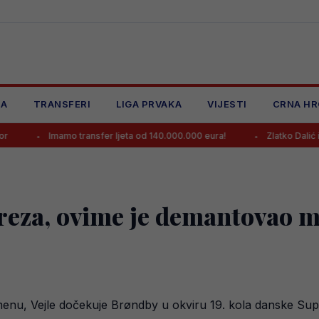
JA
TRANSFERI
LIGA PRVAKA
VIJESTI
CRNA HR
Imamo transfer ljeta od 140.000.000 eura!
Zlatko Dalić ima novi pos
areza, ovime je demantovao m
nu, Vejle dočekuje Brøndby u okviru 19. kola danske Supe