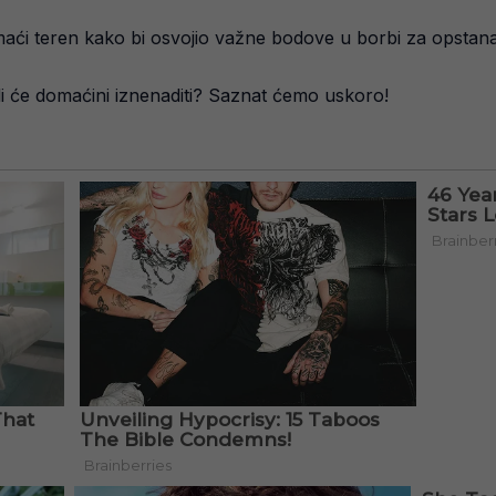
domaći teren kako bi osvojio važne bodove u borbi za opstan
 ili će domaćini iznenaditi? Saznat ćemo uskoro!