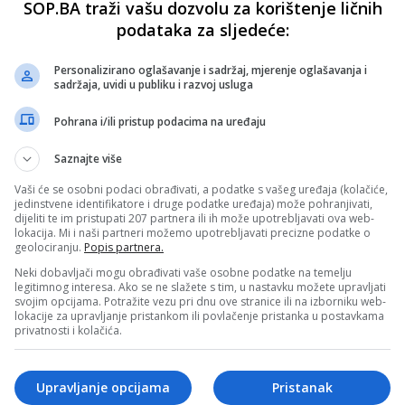
SOP.BA traži vašu dozvolu za korištenje ličnih
podataka za sljedeće:
Personalizirano oglašavanje i sadržaj, mjerenje oglašavanja i
sadržaja, uvidi u publiku i razvoj usluga
Pohrana i/ili pristup podacima na uređaju
Saznajte više
Vaši će se osobni podaci obrađivati, a podatke s vašeg uređaja (kolačiće,
jedinstvene identifikatore i druge podatke uređaja) može pohranjivati,
dijeliti te im pristupati 207 partnera ili ih može upotrebljavati ova web-
lokacija. Mi i naši partneri možemo upotrebljavati precizne podatke o
geolociranju.
Popis partnera.
Neki dobavljači mogu obrađivati vaše osobne podatke na temelju
legitimnog interesa. Ako se ne slažete s tim, u nastavku možete upravljati
svojim opcijama. Potražite vezu pri dnu ove stranice ili na izborniku web-
lokacije za upravljanje pristankom ili povlačenje pristanka u postavkama
privatnosti i kolačića.
Upravljanje opcijama
Pristanak