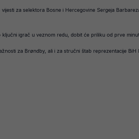
vijesti za selektora Bosne i Hercegovine Sergeja Barbareza
o ključni igrač u veznom redu, dobit će priliku od prve minu
žnosti za Brøndby, ali i za stručni štab reprezentacije BiH 