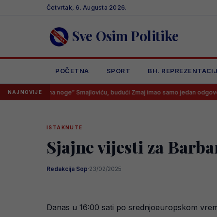
Skip
Četvrtak, 6. Augusta 2026.
to
content
Sve Osim Politike
POČETNA
SPORT
BH. REPREZENTACI
vao “na noge” Smajloviću, budući Zmaj imao samo jedan odgovor
NAJNOVIJE
ISTAKNUTE
Sjajne vijesti za Barb
Redakcija Sop
·
23/02/2025
Danas u 16:00 sati po srednjoeuropskom vreme