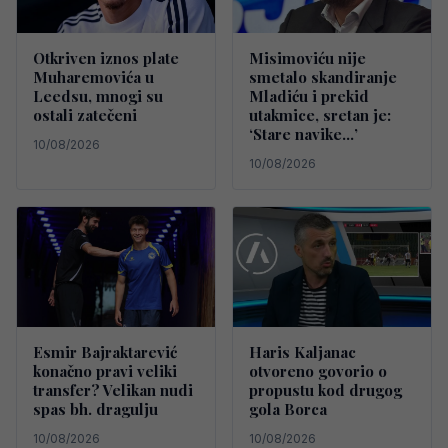
Otkriven iznos plate
Misimoviću nije
Muharemovića u
smetalo skandiranje
Leedsu, mnogi su
Mladiću i prekid
ostali zatečeni
utakmice, sretan je:
‘Stare navike…’
10/08/2026
10/08/2026
Esmir Bajraktarević
Haris Kaljanac
konačno pravi veliki
otvoreno govorio o
transfer? Velikan nudi
propustu kod drugog
spas bh. dragulju
gola Borca
10/08/2026
10/08/2026