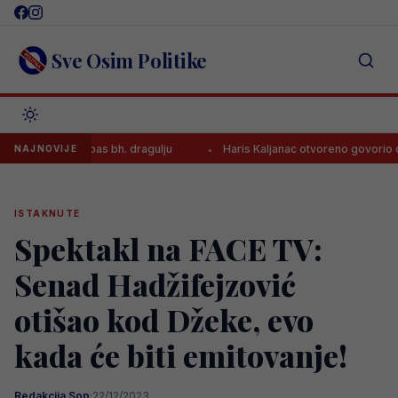
Skip
to
content
Sve Osim Politike
i spas bh. dragulju
Haris Kaljanac otvoreno govorio o propustu ko
NAJNOVIJE
ISTAKNUTE
Spektakl na FACE TV:
Senad Hadžifejzović
otišao kod Džeke, evo
kada će biti emitovanje!
Redakcija Sop
·
22/12/2023