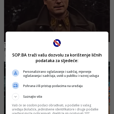
SOP.BA traži vašu dozvolu za korištenje ličnih
podataka za sljedeće:
Personalizirano oglašavanje i sadržaj, mjerenje
oglašavanja i sadržaja, uvidi u publiku i razvoj usluga
Pohrana i/ili pristup podacima na uređaju
Saznajte više
Vaši će se osobni podaci obrađivati, a podatke s vašeg
uređaja (kolačiće, jedinstvene identifikatore i druge podatke
uređaja) može pohranjivati, dijeliti te im pristupati 207