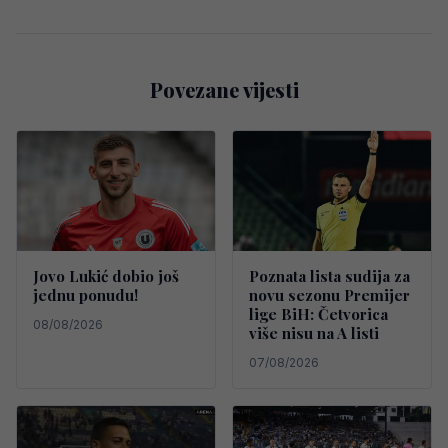
Povezane vijesti
Jovo Lukić dobio još
Poznata lista sudija za
jednu ponudu!
novu sezonu Premijer
lige BiH: Četvorica
08/08/2026
više nisu na A listi
07/08/2026