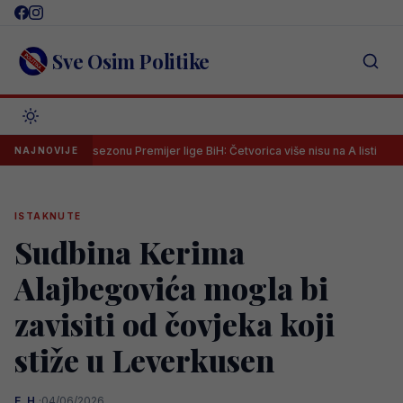
Skip
to
content
Sve Osim Politike
a novu sezonu Premijer lige BiH: Četvorica više nisu na A listi
Špana
NAJNOVIJE
ISTAKNUTE
Sudbina Kerima
Alajbegovića mogla bi
zavisiti od čovjeka koji
stiže u Leverkusen
E. H.
·
04/06/2026