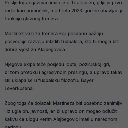
Posljednji angažman imao je u Toulouseu, gdje je prvo
radio kao pomoćnik, a od ljeta 2023. godine obavljao je
funkciju glavnog trenera.
Martinez važi za trenera koji posebnu pažnju
posvećuje razvoju mladih fudbalera, što bi mogla biti
dobra vijest za Alajbegovića.
Njegove ekipe teže posjedu lopte, pozicijskoj igri,
brzom protoku i agresivnom presingu, a upravo takav
stil uklapa se u fudbalsku filozofiju Bayer
Leverkusena.
Zbog toga će dolazak Martineza biti posebno zanimljiv
i iz ugla bh. javnosti, jer bi upravo on mogao odlučiti
kakvu će ulogu Kerim Alajbegović imati u narednom
periodu.