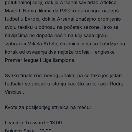
polufinalnoj seriji, dok je Arsenal savladao Atletico
Madrid. Nema dileme da PSG trenutno igra najljepši
fudbal u Evropi, dok je Arsenal značajno promijenio
svoju taktiku u odnosu na početak sezone. Iako se
navijačima ne dopada način na koji sada igraju
izabranici Mikela Artete, činjenica je da su Tobdžije na
korak od osvajanja dva najteža trofeja – engleske
Premier league i Lige šampiona.
Svako finale rodi novog junaka, pa će tako još jedan
fudbaler se upisati u istoriju kao što su to radili Rodri,
Vinicius…
Kvote za posljednjeg strijelca na meču:
Leandro Trossard – 13.00
Bukayo Saka – 12.00