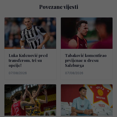
Povezane vijesti
Luka Kulenović pred
Tabaković komentirao
transferom, tri su
prvijenac u dresu
opcije!
Salzburga
07/08/2026
07/08/2026