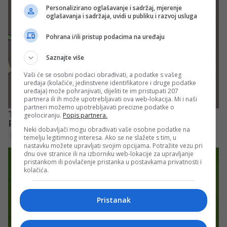
Personalizirano oglašavanje i sadržaj, mjerenje
oglašavanja i sadržaja, uvidi u publiku i razvoj usluga
Pohrana i/ili pristup podacima na uređaju
Saznajte više
Vaši će se osobni podaci obrađivati, a podatke s vašeg
uređaja (kolačiće, jedinstvene identifikatore i druge podatke
uređaja) može pohranjivati, dijeliti te im pristupati 207
partnera ili ih može upotrebljavati ova web-lokacija. Mi i naši
partneri možemo upotrebljavati precizne podatke o
geolociranju.
Popis partnera.
Neki dobavljači mogu obrađivati vaše osobne podatke na
temelju legitimnog interesa. Ako se ne slažete s tim, u
nastavku možete upravljati svojim opcijama. Potražite vezu pri
dnu ove stranice ili na izborniku web-lokacije za upravljanje
pristankom ili povlačenje pristanka u postavkama privatnosti i
kolačića.
Pristanak