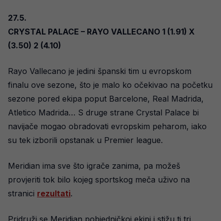
27.5.
CRYSTAL PALACE – RAYO VALLECANO 1 (1.91) X
(3.50) 2 (4.10)
Rayo Vallecano je jedini španski tim u evropskom
finalu ove sezone, što je malo ko očekivao na početku
sezone pored ekipa poput Barcelone, Real Madrida,
Atletico Madrida… S druge strane Crystal Palace bi
navijače mogao obradovati evropskim peharom, iako
su tek izborili opstanak u Premier league.
Meridian ima sve što igrače zanima, pa možeš
provjeriti tok bilo kojeg sportskog meča uživo na
stranici
rezultati
.
Pridruži se Meridian pobjedničkoj ekipi i stižu ti tri