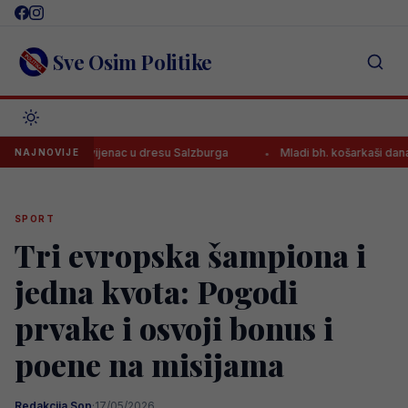
Skip
to
content
Sve Osim Politike
o prvijenac u dresu Salzburga
Mladi bh. košarkaši danas traže nov
NAJNOVIJE
SPORT
Tri evropska šampiona i
jedna kvota: Pogodi
prvake i osvoji bonus i
poene na misijama
Redakcija Sop
·
17/05/2026