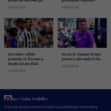
pobjedu Salzburga!
prodajom Baždara
06/08/2026
06/08/2026
Juventus odbio
Sreća je Emanu Košpi
ponudu za Bosanca,
ponovo okrenula leđa
imaju jasan plan!
06/08/2026
06/08/2026
Sve Osim Politike
PRAVILA PRIVATNOSTI
MARKETING
USLOVI KORIŠTENJA
Ova web stranica koristi kolačiće za poboljšanje korisničkog
IMPRESSUM
KONTAKT