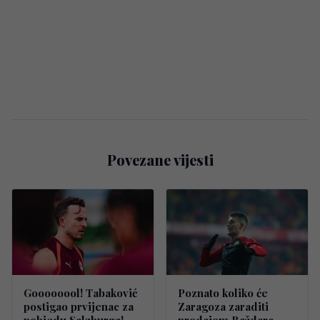
Povezane vijesti
Goooooool! Tabaković
Poznato koliko će
postigao prvijenac za
Zaragoza zaraditi