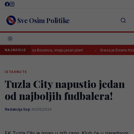
Skip
to
content
Sve Osim Politike
o ponudu za Bosanca, imaju jasan plan!
Sreća je Emanu Košpi pono
NAJNOVIJE
ISTAKNUTE
Tuzla City napustio jedan
od najboljih fudbalera!
Redakcija Sop
·
30/05/2024
FK Tuzla City je ispao u niži rang. Klub će u narednom