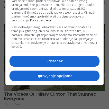
Vaši će se osobni podaci obrađivati, a podatke s vašeg
uređaja (kolačiće, jedinstvene identifikatore i druge podatke
uređaja) može pohranjivati, dijeliti te im pristupati 207
partnera ili ih može upotrebljavati ova web-lokacija. Mi i naši
partneri možemo upotrebljavati precizne podatke o
geolociranju.
Popis partnera.
Neki dobavljači mogu obrađivati vaše osobne podatke na
temelju legitimnog interesa. Ako se ne slažete s tim, u
nastavku možete upravljati svojim opcijama. Potražite vezu pri
dnu ove stranice ili na izborniku web-lokacije za upravljanje
pristankom ili povlačenje pristanka u postavkama privatnosti i
kolačića.
Pristanak
Upravljanje opcijama