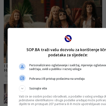
SOP.BA traži vašu dozvolu za korištenje lič
podataka za sljedeće:
Personalizirano oglašavanje i sadržaj, mjerenje oglašavan
sadržaja, uvidi u publiku i razvoj usluga
Pohrana i/ili pristup podacima na uređaju
Saznajte više
Vaši će se osobni podaci obrađivati, a podatke s vašeg uređaja (k
jedinstvene identifikatore i druge podatke uređaja) može pohranji
dijeliti te im pristupati 207 partnera ili ih može upotrebljavati ov