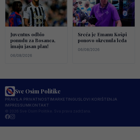
Juventus odbio
Sreća je Emanu Košpi
ponudu za Bosanca,
ponovo okrenula leđa
imaju jasan plan!
06/08/2026
06/08/2026
Sve Osim Politike
PRAVILA PRIVATNOSTI
MARKETING
USLOVI KORIŠTENJA
IMPRESSUM
KONTAKT
© 2026 Sve Osim Politike. Sva prava zadržana.