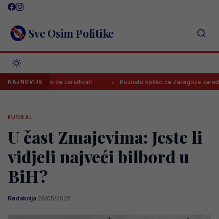
Skip
to
content
Sve Osim Politike
o koliko će zarađivati
Poznato koliko će Zaragoza zaraditi proda
NAJNOVIJE
FUDBAL
U čast Zmajevima: Jeste li
vidjeli najveći bilbord u
BiH?
Redakcija
·
28/05/2026