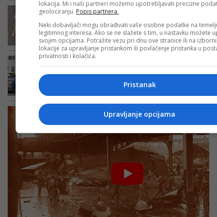
lokacija. Mi i naši partneri možemo upotrebljavati precizne poda
geolociranju.
Popis partnera.
Neki dobavljači mogu obrađivati vaše osobne podatke na temelj
legitimnog interesa. Ako se ne slažete s tim, u nastavku možete up
svojim opcijama. Potražite vezu pri dnu ove stranice ili na izborn
lokacije za upravljanje pristankom ili povlačenje pristanka u po
privatnosti i kolačića.
Pristanak
Upravljanje opcijama