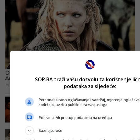
SOP.BA traži vašu dozvolu za korištenje lič
podataka za sljedeće:
Personalizirano oglašavanje i sadržaj, mjerenje oglašavan
sadržaja, uvidi u publiku i razvoj usluga
Pohrana i/ili pristup podacima na uređaju
Saznajte više