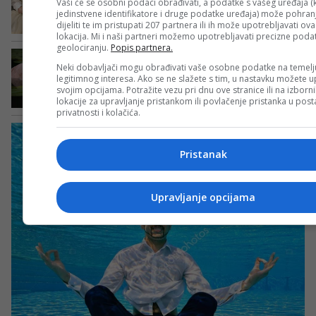
Vaši će se osobni podaci obrađivati, a podatke s vašeg uređaja (k
jedinstvene identifikatore i druge podatke uređaja) može pohranji
dijeliti te im pristupati 207 partnera ili ih može upotrebljavati ov
lokacija. Mi i naši partneri možemo upotrebljavati precizne poda
geolociranju.
Popis partnera.
Neki dobavljači mogu obrađivati vaše osobne podatke na temelj
legitimnog interesa. Ako se ne slažete s tim, u nastavku možete up
svojim opcijama. Potražite vezu pri dnu ove stranice ili na izborn
lokacije za upravljanje pristankom ili povlačenje pristanka u po
privatnosti i kolačića.
Pristanak
Upravljanje opcijama