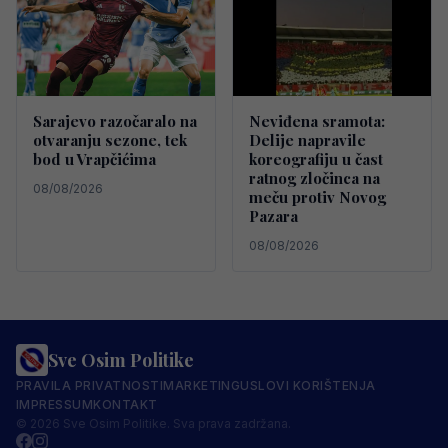
Sarajevo razočaralo na
Neviđena sramota:
otvaranju sezone, tek
Delije napravile
bod u Vrapčićima
koreografiju u čast
ratnog zločinca na
08/08/2026
meču protiv Novog
Pazara
08/08/2026
Sve Osim Politike
PRAVILA PRIVATNOSTI
MARKETING
USLOVI KORIŠTENJA
IMPRESSUM
KONTAKT
© 2026 Sve Osim Politike. Sva prava zadržana.