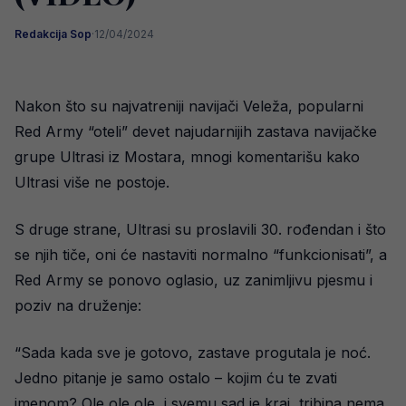
Redakcija Sop
·
12/04/2024
Nakon što su najvatreniji navijači Veleža, popularni
Red Army “oteli” devet najudarnijih zastava navijačke
grupe Ultrasi iz Mostara, mnogi komentarišu kako
Ultrasi više ne postoje.
S druge strane, Ultrasi su proslavili 30. rođendan i što
se njih tiče, oni će nastaviti normalno “funkcionisati”, a
Red Army se ponovo oglasio, uz zanimljivu pjesmu i
poziv na druženje:
“Sada kada sve je gotovo, zastave progutala je noć.
Jedno pitanje je samo ostalo – kojim ću te zvati
imenom? Ole ole ole, i svemu sad je kraj, tribina nema