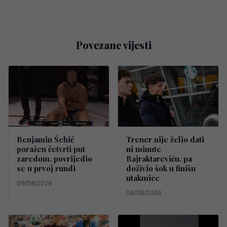
Povezane vijesti
Benjamin Šehić
Trener nije želio dati
poražen četvrti put
ni minute
zaredom, povrijedio
Bajraktareviću, pa
se u prvoj rundi
doživio šok u finišu
utakmice
09/08/2026
09/08/2026