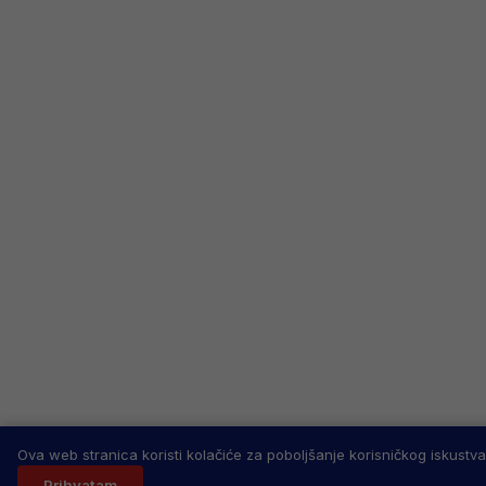
Ova web stranica koristi kolačiće za poboljšanje korisničkog iskustva
Prihvatam