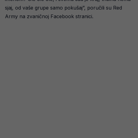
sjaj, od vaše grupe samo pokušaj”, poručili su Red
Army na zvaničnoj Facebook stranici.