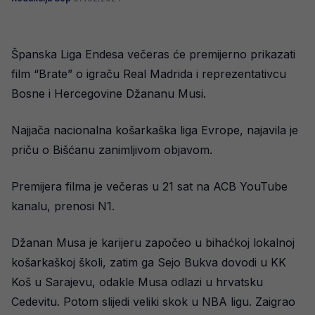
Španska Liga Endesa večeras će premijerno prikazati
film “Brate” o igraču Real Madrida i reprezentativcu
Bosne i Hercegovine Džananu Musi.
Najjača nacionalna košarkaška liga Evrope, najavila je
priču o Bišćanu zanimljivom objavom.
Premijera filma je večeras u 21 sat na ACB YouTube
kanalu, prenosi N1.
Džanan Musa je karijeru započeo u bihaćkoj lokalnoj
košarkaškoj školi, zatim ga Sejo Bukva dovodi u KK
Koš u Sarajevu, odakle Musa odlazi u hrvatsku
Cedevitu. Potom slijedi veliki skok u NBA ligu. Zaigrao