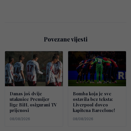
Povezane vijesti
Danas još dvije
Bomba koja je sve
utakmice Premijer
ostavila bez teksta:
lige BiH, osigurani TV
Liverpool doveo
prijenosi
kapitena Barcelone!
08/08/2026
08/08/2026