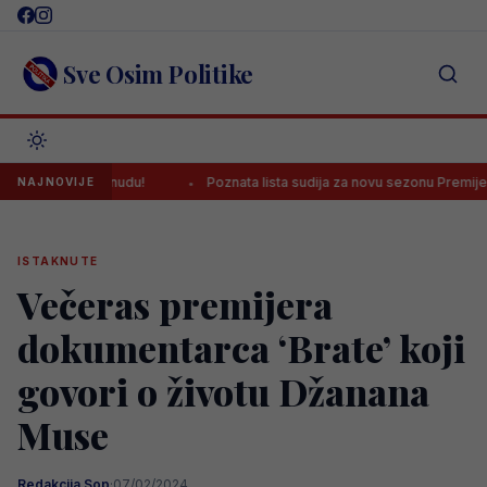
Skip
to
content
Sve Osim Politike
ponudu!
Poznata lista sudija za novu sezonu Premijer lige BiH: Četvor
NAJNOVIJE
ISTAKNUTE
Večeras premijera
dokumentarca ‘Brate’ koji
govori o životu Džanana
Muse
Redakcija Sop
·
07/02/2024