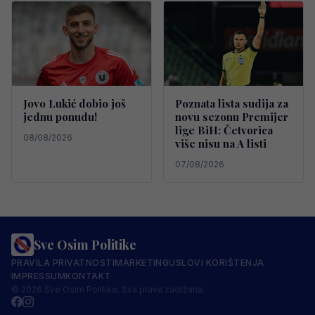
Jovo Lukić dobio još
Poznata lista sudija za
jednu ponudu!
novu sezonu Premijer
lige BiH: Četvorica
08/08/2026
više nisu na A listi
07/08/2026
Sve Osim Politike
PRAVILA PRIVATNOSTI
MARKETING
USLOVI KORIŠTENJA
IMPRESSUM
KONTAKT
© 2026 Sve Osim Politike. Sva prava zadržana.