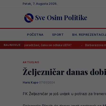
Skip
Petak, 7. Augusta 2026.
to
content
Sve Osim Politike
POČETNA
SPORT
BH. REPREZENTACI
natoj paradržavi, čeka se odluka UEFA?
Barbarezova misteriozna p
NAJNOVIJE
AKTUELNO
Željezničar danas dobi
Haris Kapo
·
07/01/2024
FK Željezničar je još uvijek u potrazi za tre