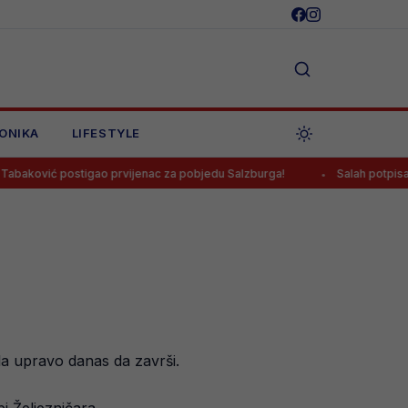
ONIKA
LIFESTYLE
stigao prvijenac za pobjedu Salzburga!
Salah potpisao za Trabzon
la upravo danas da završi.