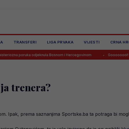
JA
TRANSFERI
LIGA PRVAKA
VIJESTI
CRNA HR
oruka odjeknula Bosnom i Hercegovinom
Goooooool! Tabaković po
ja trenera?
nerom. Ipak, prema saznanjima Sportske.ba ta potraga bi mog