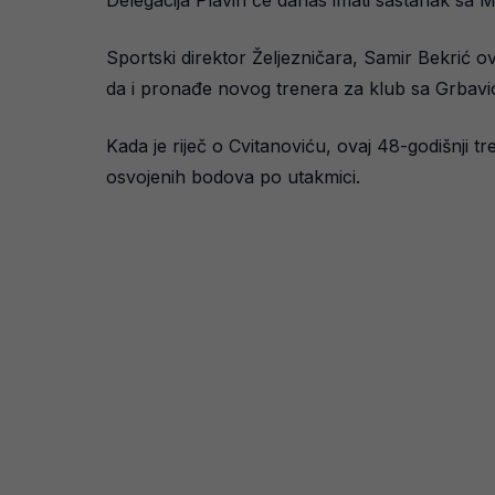
Delegacija Plavih će danas imati sastanak sa Mar
Sportski direktor Željezničara, Samir Bekrić ov
da i pronađe novog trenera za klub sa Grbavi
Kada je riječ o Cvitanoviću, ovaj 48-godišnji 
osvojenih bodova po utakmici.