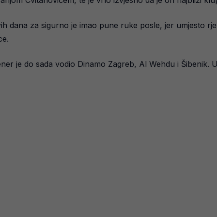
ijom Cvitanovićem, te je vrlo izvjesno da je on najbliži klup
ih dana za sigurno je imao pune ruke posle, jer umjesto rješ
ce.
trener je do sada vodio Dinamo Zagreb, Al Wehdu i Šibenik.