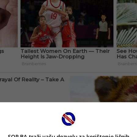
SOP.BA traži vašu dozvolu za korištenje ličnih