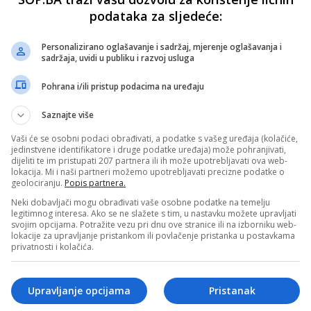
podataka za sljedeće:
Personalizirano oglašavanje i sadržaj, mjerenje oglašavanja i
sadržaja, uvidi u publiku i razvoj usluga
Pohrana i/ili pristup podacima na uređaju
Saznajte više
Vaši će se osobni podaci obrađivati, a podatke s vašeg uređaja (kolačiće,
jedinstvene identifikatore i druge podatke uređaja) može pohranjivati,
dijeliti te im pristupati 207 partnera ili ih može upotrebljavati ova web-
lokacija. Mi i naši partneri možemo upotrebljavati precizne podatke o
geolociranju.
Popis partnera.
Neki dobavljači mogu obrađivati vaše osobne podatke na temelju
legitimnog interesa. Ako se ne slažete s tim, u nastavku možete upravljati
svojim opcijama. Potražite vezu pri dnu ove stranice ili na izborniku web-
lokacije za upravljanje pristankom ili povlačenje pristanka u postavkama
privatnosti i kolačića.
Upravljanje opcijama
Pristanak