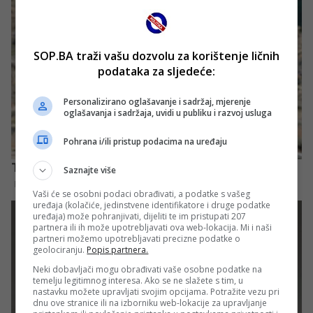
SOP.BA traži vašu dozvolu za korištenje ličnih
podataka za sljedeće:
Personalizirano oglašavanje i sadržaj, mjerenje
oglašavanja i sadržaja, uvidi u publiku i razvoj usluga
Pohrana i/ili pristup podacima na uređaju
Saznajte više
Vaši će se osobni podaci obrađivati, a podatke s vašeg
uređaja (kolačiće, jedinstvene identifikatore i druge podatke
uređaja) može pohranjivati, dijeliti te im pristupati 207
partnera ili ih može upotrebljavati ova web-lokacija. Mi i naši
partneri možemo upotrebljavati precizne podatke o
geolociranju.
Popis partnera.
Neki dobavljači mogu obrađivati vaše osobne podatke na
temelju legitimnog interesa. Ako se ne slažete s tim, u
nastavku možete upravljati svojim opcijama. Potražite vezu pri
dnu ove stranice ili na izborniku web-lokacije za upravljanje