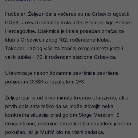
Fudbaleri Željezničara večeras su na Grbavici ugostili
GOŠK u okviru sedmog kola m:tel Premijer lige Bosne i
Hercegovine. Utakmica je imala poseban značaj za
klub s Grbavice i zbog 102. rođendana kluba.
Također, razlog više za značaj ovog susreta jeste i
veliki jubilej – 70-ti rođendan stadiona Grbavica.
Utakmica je nakon šokantne završnice završena
pobjedom GOŠK-a rezultatom 2-3.
Željezničar je od prve minute krenuo ofanzivno, ali u
prvih pola sata teško da se može izdvojiti neka
konkretna situacija pred golom Sloge Meridian. S
druge strane, gostujući tim je kontra napadom jednom
pokušao, ali je Muftić bio na visini zadatka.