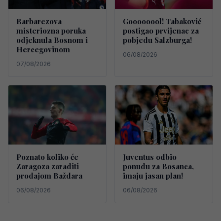
Barbarezova
Goooooool! Tabaković
misteriozna poruka
postigao prvijenac za
odjeknula Bosnom i
pobjedu Salzburga!
Hercegovinom
06/08/2026
07/08/2026
Poznato koliko će
Juventus odbio
Zaragoza zaraditi
ponudu za Bosanca,
prodajom Baždara
imaju jasan plan!
06/08/2026
06/08/2026