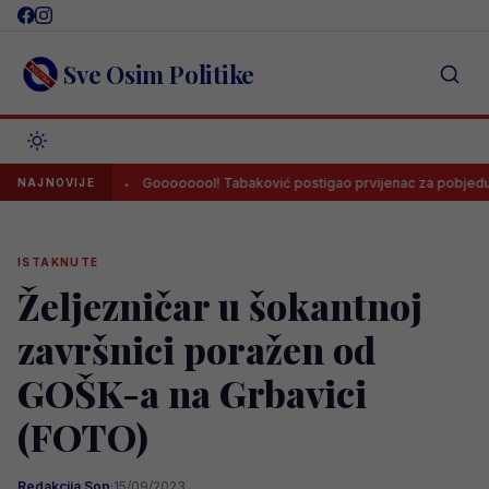
Skip
to
content
Sve Osim Politike
inom
Goooooool! Tabaković postigao prvijenac za pobjedu Salzbur
NAJNOVIJE
ISTAKNUTE
Željezničar u šokantnoj
završnici poražen od
GOŠK-a na Grbavici
(FOTO)
Redakcija Sop
·
15/09/2023