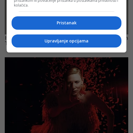
pristankom ili povlačenje pristanka u postavkama privatnosti i
kolačića.
Pristanak
Upravljanje opcijama