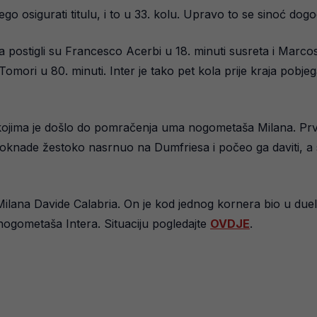
ego osigurati titulu, i to u 33. kolu. Upravo to se sinoć dogo
ostigli su Francesco Acerbi u 18. minuti susreta i Marcos 
 Tomori u 80. minuti. Inter je tako pet kola prije kraja po
u kojima je došlo do pomračenja uma nogometaša Milana. P
oknade žestoko nasrnuo na Dumfriesa i počeo ga daviti, a su
Milana Davide Calabria. On je kod jednog kornera bio u duelu
nogometaša Intera. Situaciju pogledajte
OVDJE
.