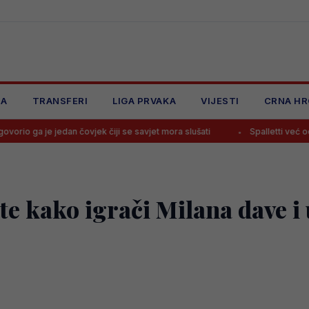
JA
TRANSFERI
LIGA PRVAKA
VIJESTI
CRNA HR
an čovjek čiji se savjet mora slušati
Spalletti već odlučio hoće li Al
e kako igrači Milana dave i 