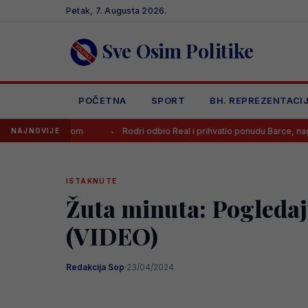
Skip
Petak, 7. Augusta 2026.
to
content
Sve Osim Politike
POČETNA
SPORT
BH. REPREZENTACI
ekom
Rodri odbio Real i prihvatio ponudu Barce, nagovorio ga je jed
NAJNOVIJE
ISTAKNUTE
Žuta minuta: Pogledajt
(VIDEO)
Redakcija Sop
·
23/04/2024