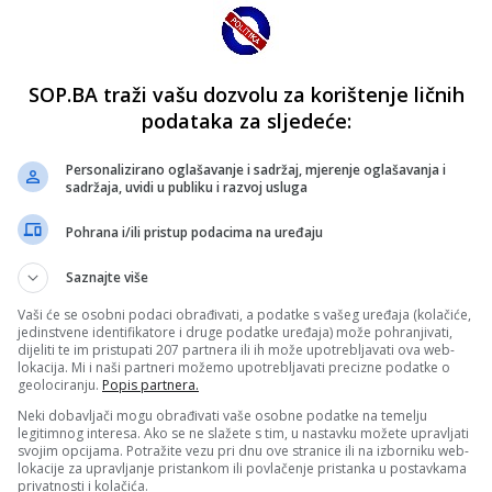
SOP.BA traži vašu dozvolu za korištenje ličnih
podataka za sljedeće:
Personalizirano oglašavanje i sadržaj, mjerenje oglašavanja i
sadržaja, uvidi u publiku i razvoj usluga
Pohrana i/ili pristup podacima na uređaju
Saznajte više
Vaši će se osobni podaci obrađivati, a podatke s vašeg uređaja (kolačiće,
jedinstvene identifikatore i druge podatke uređaja) može pohranjivati,
dijeliti te im pristupati 207 partnera ili ih može upotrebljavati ova web-
lokacija. Mi i naši partneri možemo upotrebljavati precizne podatke o
geolociranju.
Popis partnera.
Neki dobavljači mogu obrađivati vaše osobne podatke na temelju
legitimnog interesa. Ako se ne slažete s tim, u nastavku možete upravljati
svojim opcijama. Potražite vezu pri dnu ove stranice ili na izborniku web-
lokacije za upravljanje pristankom ili povlačenje pristanka u postavkama
privatnosti i kolačića.