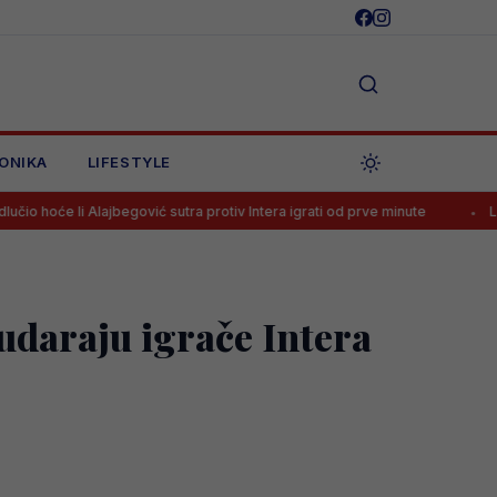
ONIKA
LIFESTYLE
ajbegović sutra protiv Intera igrati od prve minute
Luka Kulenović pr
udaraju igrače Intera