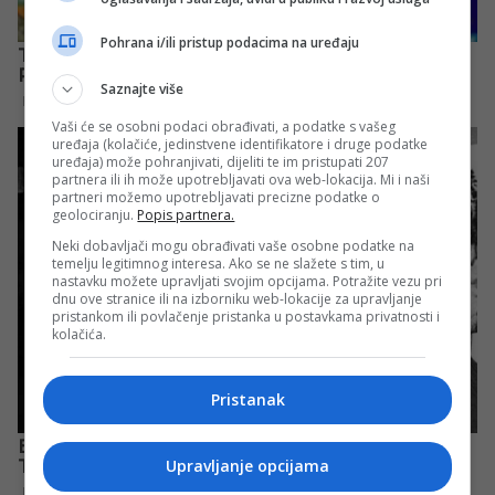
Pohrana i/ili pristup podacima na uređaju
Saznajte više
Vaši će se osobni podaci obrađivati, a podatke s vašeg
uređaja (kolačiće, jedinstvene identifikatore i druge podatke
uređaja) može pohranjivati, dijeliti te im pristupati 207
partnera ili ih može upotrebljavati ova web-lokacija. Mi i naši
partneri možemo upotrebljavati precizne podatke o
geolociranju.
Popis partnera.
Neki dobavljači mogu obrađivati vaše osobne podatke na
temelju legitimnog interesa. Ako se ne slažete s tim, u
nastavku možete upravljati svojim opcijama. Potražite vezu pri
dnu ove stranice ili na izborniku web-lokacije za upravljanje
pristankom ili povlačenje pristanka u postavkama privatnosti i
kolačića.
Pristanak
Upravljanje opcijama