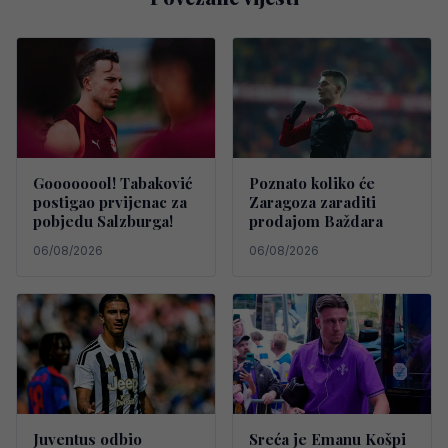
Goooooool! Tabaković
Poznato koliko će
postigao prvijenac za
Zaragoza zaraditi
pobjedu Salzburga!
prodajom Baždara
06/08/2026
06/08/2026
Juventus odbio
Sreća je Emanu Košpi