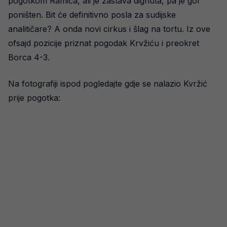
pogotkom Ramića, ali je zastava dignuta, pa je gol
poništen. Bit će definitivno posla za sudijske
analitičare? A onda novi cirkus i šlag na tortu. Iz ove
ofsajd pozicije priznat pogodak Krvžiću i preokret
Borca 4-3.
Na fotografiji ispod pogledajte gdje se nalazio Kvržić
prije pogotka: